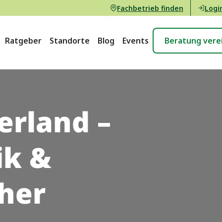
Fachbetrieb finden
Logi
Ratgeber
Standorte
Blog
Events
Beratung vere
erland –
ik &
her