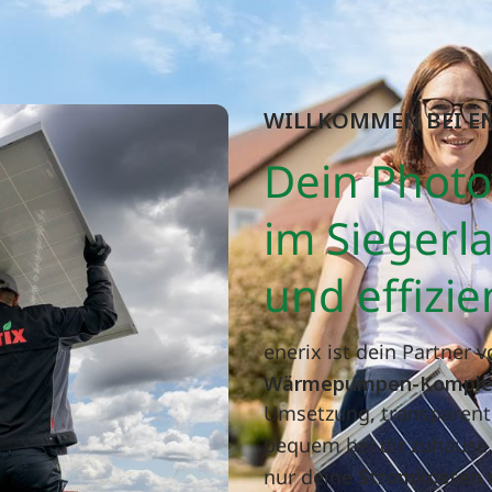
WILLKOMMEN BEI E
Dein Photo
im Siegerla
und effizie
enerix ist dein Partner 
Wärmepumpen-Komplet
Umsetzung, transparente
bequem bei dir zuhause
nur deine
Stromkosten 