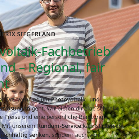
NERIX
SIEGERLAND
voltaik-Fachbetrieb
nd – Regional, fair
nt
vor Ort, wenn es um
Photovoltaik- und
tlösungen
geht. Wir bieten dir eine schnelle
 Preise und eine persönliche Beratung –
. Mit unserem
Rundum-Service
kannst du nicht
nachhaltig senken
, sondern auch von