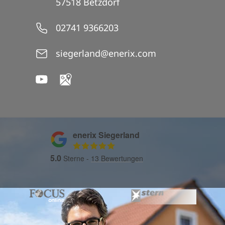
57518 Betzdorf
02741 9366203
siegerland@enerix.com
enerix Siegerland
5.0
Sterne -
13
Bewertungen