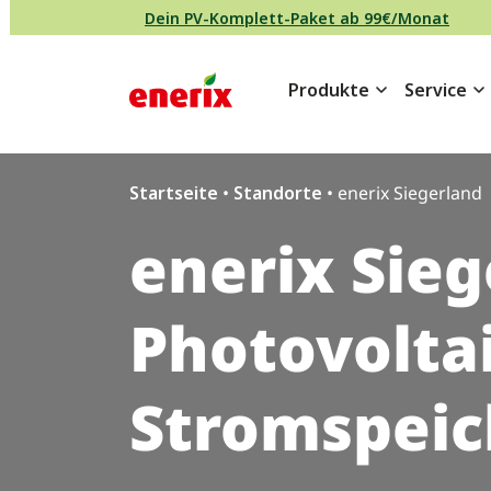
Direkt zum Inhalt wechseln
Dein PV-Komplett-Paket ab 99€/Monat
Produkte
Service
Hauptnavigation
Startseite
•
Standorte
•
enerix Siegerland
enerix Sieg
Photovolta
Stromspeic