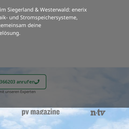
im Siegerland & Westerwald: enerix
ltaik- und Stromspeichersysteme,
gemeinsam deine
elösung.
9366203
anrufen
 mit unseren Experten