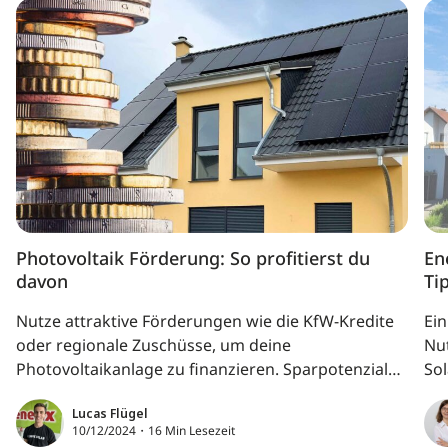
Photovoltaik Förderung: So profitierst du
En
davon
Ti
Nutze attraktive Förderungen wie die KfW-Kredite
Ei
oder regionale Zuschüsse, um deine
Nut
Photovoltaikanlage zu finanzieren. Sparpotenziale
So
durch Steuerbefreiung und Einspeisevergütung
Ei
Lucas Flügel
machen Solarenergie noch rentabler. Entdecke, wie
se
10/12/2024・16 Min Lesezeit
du mit einer PV-Anlage Kosten senkst, unabhängig