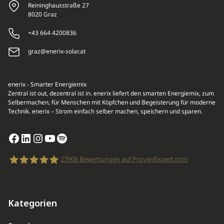
Reininghausstraße 27
8020 Graz
+43 664 4200836
graz@enerix-solar.at
enerix - Smarter Energiemix
Zentral ist out, dezentral ist in. enerix liefert den smarten Energiemix, zum
Selbermachen, für Menschen mit Köpfchen und Begeisterung für moderne
Technik. enerix – Strom einfach selber machen, speichern und sparen.
Facebook
LinkedIn
Instagram
YouTube
Spotify
27906
Bewertungen auf ProvenExpert.com
enerix
Kategorien