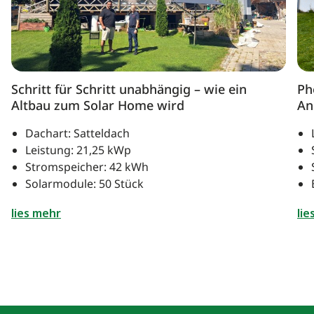
Schritt für Schritt unabhängig – wie ein
Ph
Altbau zum Solar Home wird
An
Dachart: Satteldach
Leistung: 21,25 kWp
Stromspeicher: 42 kWh
Solarmodule: 50 Stück
lies mehr
lie