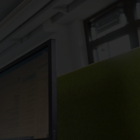
Rund-um-
Sorglos-Service
Von der Anfrage bis zur
Inbetriebnahme bist du
el
immer informiert, inklusive
Fördermittelberatung &
Anmeldung der Anlage.