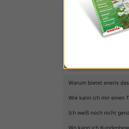
Wie läuft die unverbindl
Ganz unkompliziert:
Uns
über 100 Fachbetriebe i
Photovoltaikanlage plan
individuelle Einschätzu
Smart Energy Home ver
Warum bietet enerix das
Wie kann ich mir einen T
Ich weiß noch nicht gen
Wo kann ich Kundenbewe