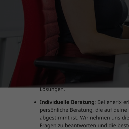
für erneuerbare 
Über 130
in Deutschland & Österr
x
Photovoltaik-Fachbetriebskette in D
Standorten, die lokalen Experten er
Servicequalität zu bieten.
Expertise und Erfahrung
: Unser Te
verfügt über umfangreiche Kenntniss
und Energiewirtschaft. Mit mehr als
setzen wir auf modernste Technolog
Lösungen.
Individuelle Beratung
: Bei enerix e
persönliche Beratung, die auf deine 
abgestimmt ist. Wir nehmen uns die 
Fragen zu beantworten und die beste