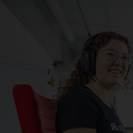
Individuelle
U
Beratung
P
Du erhältst schnell ein
Ste
maßgeschneidertes
Au
Angebot deiner
Pr
Photovoltaikanlage von
An
unseren Experten!
Das ist enerix – D