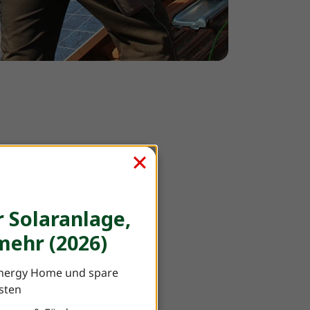
F
 Solaranlage,
ehr (2026)
nergy Home und spare
eratung
osten