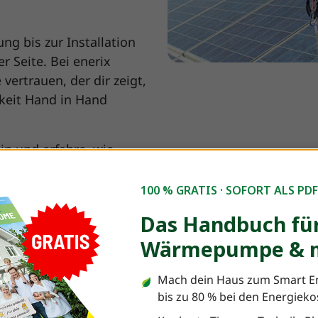
ung bis zur Installation
r Seite. Bei enerix
ertrauen, der dir zeigt,
gkeit Hand in Hand
in und erfahre, wie
tige Energiezukunft zu
100 % GRATIS · SOFORT ALS PD
Das Handbuch für
Wärmepumpe & m
Mach dein Haus zum Smart E
 gestellte Fragen zur B
bis zu 80 % bei den Energiek