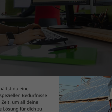
Energien
eich
: enerix ist die größte
eutschland, mit über 130
möglicht, höchste
am aus Fachleuten
e in der Photovoltaik-
 20 Jahren Erfahrung
ien und innovative
rhältst du eine
speziellen Bedürfnisse
Zeit, um all deine
 Lösung für dich zu