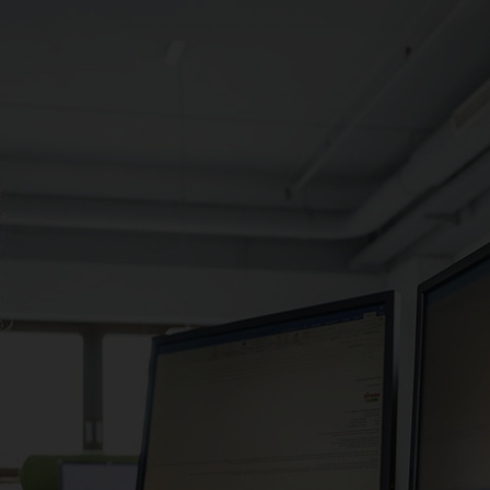
nabhängige
Alles aus einer
roduktauswahl
Hand:
lle aus einer vielfältigen
Wir koordinieren alle
swahl hochwertiger
Komponenten für ein
odukte deine ideale PV-
nahtloses Zusammenspi
lage zusammen.
deines Energiesystems.
ein Partner