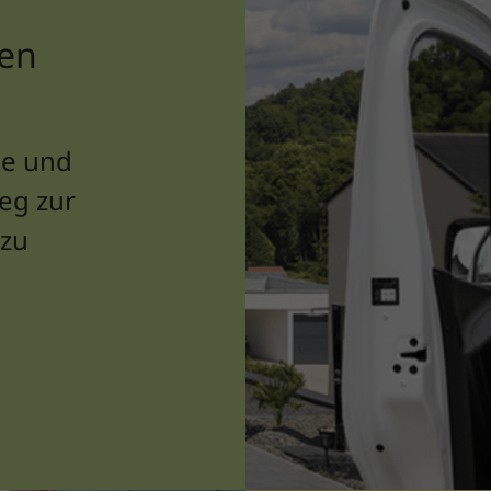
len
he und
eg zur
 zu