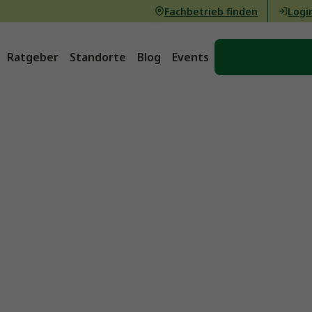
Fachbetrieb finden
Logi
Ratgeber
Standorte
Blog
Events
Beratung vere
termin
n
chpartner