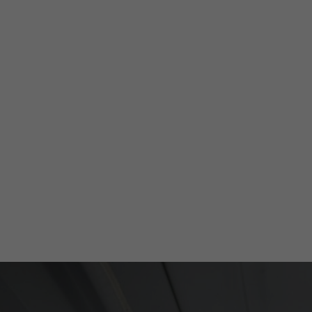
beraten dich kompete
deinem schlüsselferti
Komplettpaket.
Regionale Ansprechpartner in über 
Kostenfreie individuelle Planung vor
Schnelle Realisierung deines Projekt
Fachgerechte Beratung ohne Verkau