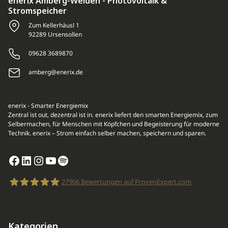
enerix Amberg-Weiden - Photovoltaik &
Stromspeicher
Zum Kellerhäusl 1
92289 Ursensollen
09628 3689870
amberg@enerix.de
enerix - Smarter Energiemix
Zentral ist out, dezentral ist in. enerix liefert den smarten Energiemix, zum
Selbermachen, für Menschen mit Köpfchen und Begeisterung für moderne
Technik. enerix – Strom einfach selber machen, speichern und sparen.
Facebook
LinkedIn
Instagram
YouTube
Spotify
27906
Bewertungen auf ProvenExpert.com
enerix
Kategorien