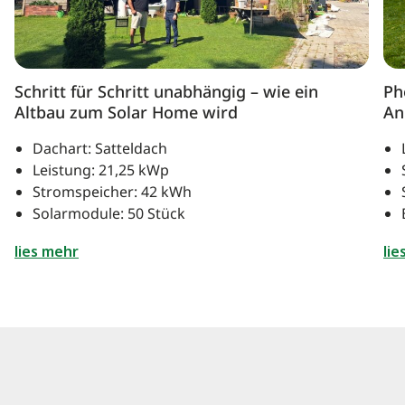
Schritt für Schritt unabhängig – wie ein
Ph
Altbau zum Solar Home wird
An
Dachart: Satteldach
Leistung: 21,25 kWp
Stromspeicher: 42 kWh
Solarmodule: 50 Stück
lies mehr
lie