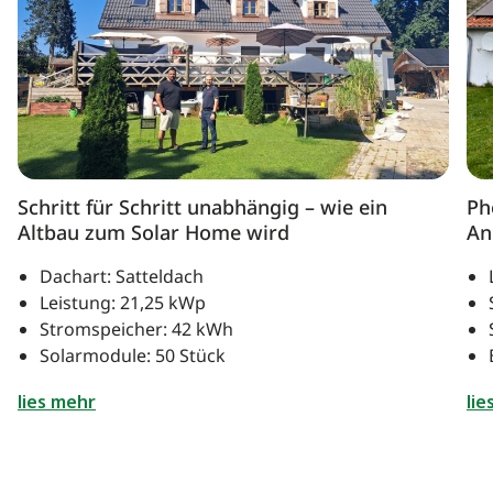
Schritt für Schritt unabhängig – wie ein
Ph
Altbau zum Solar Home wird
An
Dachart: Satteldach
Leistung: 21,25 kWp
Stromspeicher: 42 kWh
Solarmodule: 50 Stück
lies mehr
lie