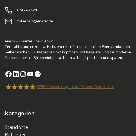
07474 7829
zollernalb@enerix.de
enerix - Smarter Energiemix
Zentral ist out, dezentral ist in. enerix liefert den smarten Energiemix, zum
Selbermachen, für Menschen mit Köpfchen und Begeisterung für moderne
Technik. enerix – Strom einfach selber machen, speichern und sparen.
Facebook
LinkedIn
Instagram
YouTube
Spotify
27906
Bewertungen auf ProvenExpert.com
enerix
Kategorien
Standorte
Ratgeber