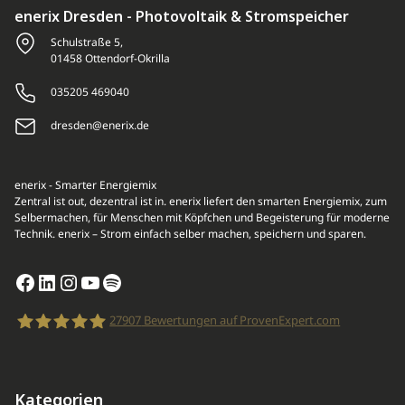
enerix Dresden - Photovoltaik & Stromspeicher
Schulstraße 5,
01458 Ottendorf-Okrilla
035205 469040
dresden@enerix.de
enerix - Smarter Energiemix
Zentral ist out, dezentral ist in. enerix liefert den smarten Energiemix, zum
Selbermachen, für Menschen mit Köpfchen und Begeisterung für moderne
Technik. enerix – Strom einfach selber machen, speichern und sparen.
Facebook
LinkedIn
Instagram
YouTube
Spotify
27907
Bewertungen auf ProvenExpert.com
enerix
Kategorien