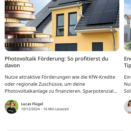
Photovoltaik Förderung: So profitierst du
En
davon
Ti
Nutze attraktive Förderungen wie die KfW-Kredite
Ei
oder regionale Zuschüsse, um deine
Nut
Photovoltaikanlage zu finanzieren. Sparpotenziale
So
durch Steuerbefreiung und Einspeisevergütung
Ei
Lucas Flügel
machen Solarenergie noch rentabler. Entdecke, wie
se
10/12/2024・16 Min Lesezeit
du mit einer PV-Anlage Kosten senkst, unabhängig
wirst und die Energiewende voranbringst!