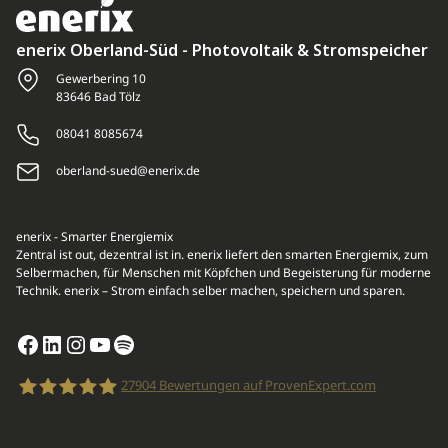
enerix Oberland-Süd - Photovoltaik & Stromspeicher
Gewerbering 10
83646 Bad Tölz
08041 8085674
oberland-sued@enerix.de
enerix - Smarter Energiemix
Zentral ist out, dezentral ist in. enerix liefert den smarten Energiemix, zum
Selbermachen, für Menschen mit Köpfchen und Begeisterung für moderne
Technik. enerix – Strom einfach selber machen, speichern und sparen.
Facebook
LinkedIn
Instagram
YouTube
Spotify
27904
Bewertungen auf ProvenExpert.com
enerix