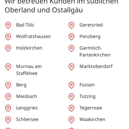
Wir betreuen Kunden im südlichen
Oberland und Ostallgäu
Bad Tölz
Geretsried
Wolfratshausen
Penzberg
Holzkirchen
Garmisch-
Partenkirchen
Murnau am
Marktoberdorf
Staffelsee
Berg
Füssen
Miesbach
Tutzing
Lenggries
Tegernsee
Schliersee
Waakirchen