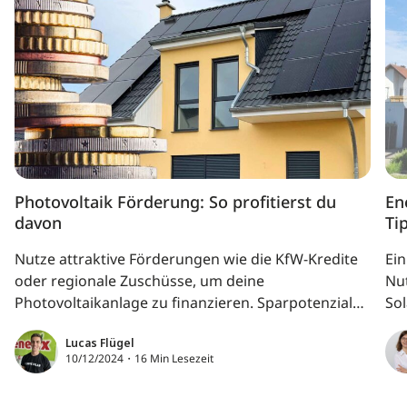
Photovoltaik Förderung: So profitierst du
En
davon
Ti
Nutze attraktive Förderungen wie die KfW-Kredite
Ei
oder regionale Zuschüsse, um deine
Nut
Photovoltaikanlage zu finanzieren. Sparpotenziale
So
durch Steuerbefreiung und Einspeisevergütung
Ei
Lucas Flügel
machen Solarenergie noch rentabler. Entdecke, wie
se
10/12/2024・16 Min Lesezeit
du mit einer PV-Anlage Kosten senkst, unabhängig
wirst und die Energiewende voranbringst!