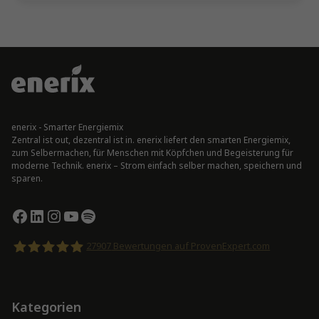
enerix - Smarter Energiemix
Zentral ist out, dezentral ist in. enerix liefert den smarten Energiemix,
zum Selbermachen, für Menschen mit Köpfchen und Begeisterung für
moderne Technik. enerix – Strom einfach selber machen, speichern und
sparen.
Facebook
LinkedIn
Instagram
YouTube
Spotify
27907
Bewertungen auf ProvenExpert.com
enerix
Kategorien