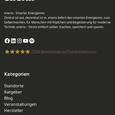
enerix - Smarter Energiemix
Zentral ist out, dezentral ist in. enerix liefert den smarten Energiemix, zum
Selbermachen, für Menschen mit Köpfchen und Begeisterung für moderne
Technik. enerix – Strom einfach selber machen, speichern und sparen.
Facebook
LinkedIn
Instagram
YouTube
Spotify
27902
Bewertungen auf ProvenExpert.com
enerix
Kategorien
Standorte
Ratgeber
Blog
Veranstaltungen
Hersteller