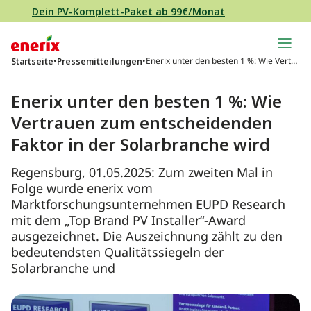
Direkt zum Inhalt wechseln
Dein PV-Komplett-Paket ab 99€/Monat
Hauptnavigation
•
•
Enerix unter den besten 1 %: Wie Vertra
Startseite
Pressemitteilungen
uen zum entscheidenden Faktor in der
Solarbranche wird
Enerix unter den besten 1 %: Wie
Vertrauen zum entscheidenden
Faktor in der Solarbranche wird
Regensburg, 01.05.2025: Zum zweiten Mal in
Folge wurde enerix vom
Marktforschungsunternehmen EUPD Research
mit dem „Top Brand PV Installer“-Award
ausgezeichnet. Die Auszeichnung zählt zu den
bedeutendsten Qualitätssiegeln der
Solarbranche und