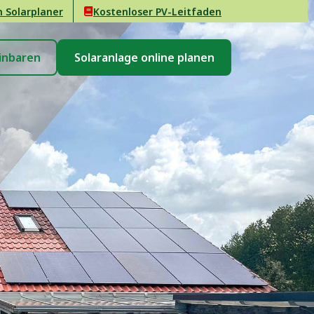
n Solarplaner
Kostenloser PV-Leitfaden
inbaren
Solaranlage online planen