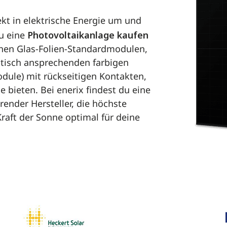
Konkrete Tipps zu Technik, 
Checklisten & einfache Erklär
kt in elektrische Energie um und
stundenlanger Recherche
du eine
Photovoltaikanlage kaufen
chen Glas-Folien-Standardmodulen,
tisch ansprechenden farbigen
Jetzt gratis als PDF sichern
ule) mit rückseitigen Kontakten,
 bieten. Bei enerix findest du eine
Mehr als 70.000 Hausbesitzer vertraue
ender Hersteller, die höchste
 Kraft der Sonne optimal für deine