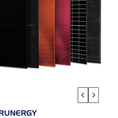
Planung & Förderung
ungen statt
n bereits auf den Leitfaden.