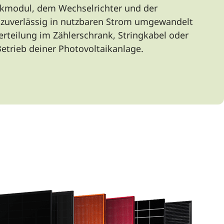
ikmodul, dem Wechselrichter und der
e zuverlässig in nutzbaren Strom umgewandelt
erteilung im Zählerschrank, Stringkabel oder
etrieb deiner Photovoltaikanlage.
F
 Solaranlage,
ehr (2026)
nergy Home und spare
osten