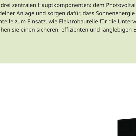
s drei zentralen Hauptkomponenten: dem Photovolta
 deiner Anlage und sorgen dafür, dass Sonnenenergi
teile zum Einsatz, wie Elektrobauteile für die Unterv
n sie einen sicheren, effizienten und langlebigen B
100 % GRATIS · SOFORT ALS PD
Das Handbuch für
Wärmepumpe & m
Mach dein Haus zum Smart E
bis zu 80 % bei den Energiek