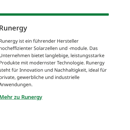
Runergy
Sol
Runergy ist ein führender Hersteller
Sola
hocheffizienter Solarzellen und -module. Das
beka
Unternehmen bietet langlebige, leistungsstarke
Solar
Produkte mit modernster Technologie. Runergy
Dresd
steht für Innovation und Nachhaltigkeit, ideal für
Glas-
private, gewerbliche und industrielle
in de
Anwendungen.
Quali
Mehr zu Runergy
Mehr