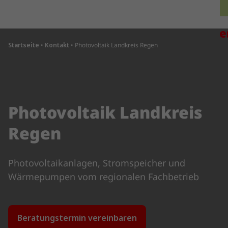
Direkt zum Inhalt wechseln
H
Startseite
•
Kontakt
•
Photovoltaik Landkreis Regen
Photovoltaik Landkreis
Regen
Photovoltaikanlagen, Stromspeicher und
Wärmepumpen vom regionalen Fachbetrieb
Beratungstermin vereinbaren