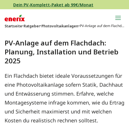
Direkt zum Inhalt wechseln
Dein PV-Komplett-Paket ab 99€/Monat
Hauptnavigation
•
•
•
PV-Anlage auf dem Flachda
Startseite
Ratgeber
Photovoltaikanlagen
ch: Planung, Installation un
d Betrieb 2025
PV-Anlage auf dem Flachdach:
Planung, Installation und Betrieb
2025
Ein Flachdach bietet ideale Voraussetzungen für
eine Photovoltaikanlage sofern Statik, Dachhaut
und Entwässerung stimmen. Erfahre, welche
Montagesysteme infrage kommen, wie du Ertrag
und Sicherheit maximierst und mit welchen
Kosten du realistisch rechnen solltest.