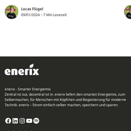
bei
Lucas Flügel
Fe
09/01/2024・7 Min Lesezeit
enerix - Smarter Energiemix
Zentral ist out, dezentral ist in. enerix liefert den smarten Energiemix, zum
Selbermachen, für Menschen mit Köpfchen und Begeisterung für moderne
Technik. enerix – Strom einfach selber machen, speichern und sparen.
Facebook
LinkedIn
Instagram
YouTube
Spotify