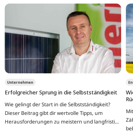
Unternehmen
En
Erfolgreicher Sprung in die Selbstständigkeit
Wi
Rü
Wie gelingt der Start in die Selbstständigkeit?
Mi
Dieser Beitrag gibt dir wertvolle Tipps, um
Zä
Herausforderungen zu meistern und langfristig
be
erfolgreich zu sein.