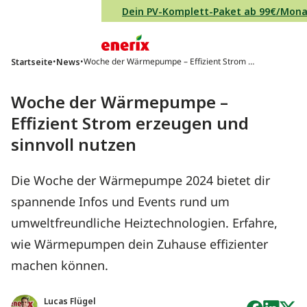
Direkt zum Inhalt wechseln
Dein PV-Komplett-Paket ab 99€/Mon
Hauptnavigation
•
•
Woche der Wärmepumpe – Effizient Strom e
Startseite
News
rzeugen und sinnvoll nutzen
Woche der Wärmepumpe –
Effizient Strom erzeugen und
sinnvoll nutzen
Die Woche der Wärmepumpe 2024 bietet dir
spannende Infos und Events rund um
umweltfreundliche Heiztechnologien. Erfahre,
wie Wärmepumpen dein Zuhause effizienter
machen können.
Lucas Flügel