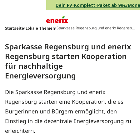
Direkt zum Inhalt wechseln
Dein PV-Komplett-Paket ab 99€/Mon
Hauptnavigation
•
•
Sparkasse Regensburg und enerix Regensbu
Startseite
Lokale Themen
rg starten Kooperation für nachhaltige Energ
ieversorgung
Sparkasse Regensburg und enerix
Regensburg starten Kooperation
für nachhaltige
Energieversorgung
Die Sparkasse Regensburg und enerix
Regensburg starten eine Kooperation, die es
Bürgerinnen und Bürgern ermöglicht, den
Einstieg in die dezentrale Energieversorgung zu
erleichtern.