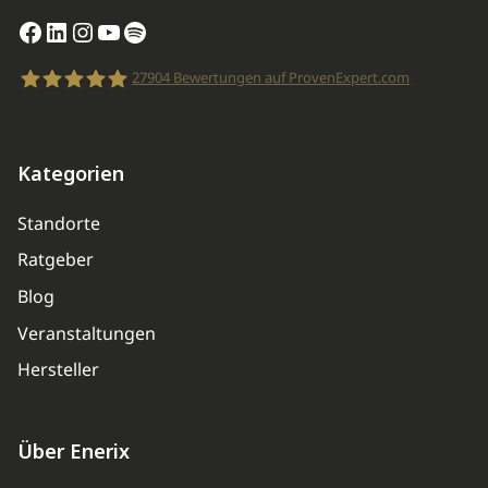
Facebook
LinkedIn
Instagram
YouTube
Spotify
27904
Bewertungen auf ProvenExpert.com
enerix
Kategorien
Standorte
Ratgeber
Blog
Veranstaltungen
Hersteller
Über Enerix