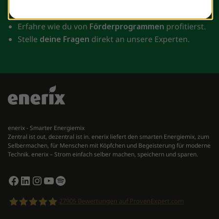
Lerne, wie du mit nachhaltigen Energielösungen
zum Umweltschutz beiträgst
.
Erfahre wie du von
Förderprogrammen
profitierst.
Stelle
deine Fragen
direkt an unsere Experten.
enerix - Smarter Energiemix
Zentral ist out, dezentral ist in. enerix liefert den smarten Energiemix, zum
Selbermachen, für Menschen mit Köpfchen und Begeisterung für moderne
Technik. enerix – Strom einfach selber machen, speichern und sparen.
Facebook
LinkedIn
Instagram
YouTube
Spotify
27905
Bewertungen auf ProvenExpert.com