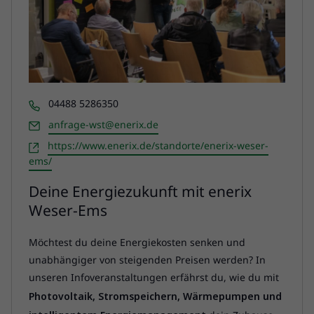
Telefon
04488 5286350
Email
anfrage-wst@enerix.de
Webseite
https://www.enerix.de/standorte/enerix-weser-
ems/
Deine Energiezukunft mit enerix
Weser-Ems
Möchtest du deine Energiekosten senken und
unabhängiger von steigenden Preisen werden? In
unseren Infoveranstaltungen erfährst du, wie du mit
Photovoltaik, Stromspeichern, Wärmepumpen und