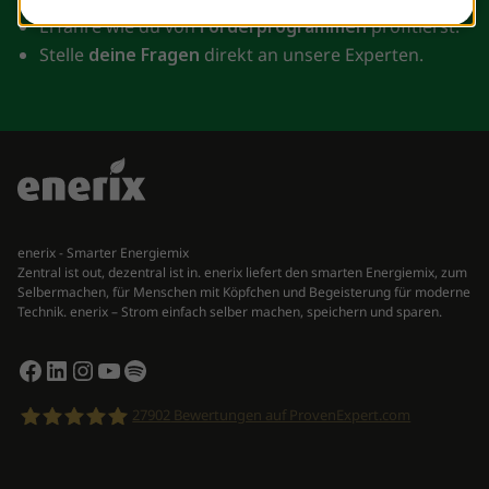
Erfahre wie du von
Förderprogrammen
profitierst.
Stelle
deine Fragen
direkt an unsere Experten.
enerix - Smarter Energiemix
Zentral ist out, dezentral ist in. enerix liefert den smarten Energiemix, zum
Selbermachen, für Menschen mit Köpfchen und Begeisterung für moderne
Technik. enerix – Strom einfach selber machen, speichern und sparen.
Facebook
LinkedIn
Instagram
YouTube
Spotify
27902
Bewertungen auf ProvenExpert.com
enerix