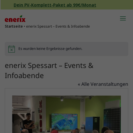
Direkt zum Inhalt wechseln
Dein PV-Komplett-Paket ab 99€/Monat
Hauptnavigation
Startseite
•
enerix Spessart – Events & Infoabende
Es wurden keine Ergebnisse gefunden.
Hinweis
enerix Spessart – Events &
Infoabende
« Alle Veranstaltungen