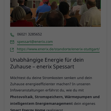
Telefon
06021 3285652
Email
spessart@enerix.com
Webseite
https://www.enerix.de/standorte/enerix-stuttgart/
Unabhängige Energie für dein
Zuhause – enerix Spessart
Möchtest du deine Stromkosten senken und dein
Zuhause energieeffizienter machen? In unseren
Infoveranstaltungen erfährst du, wie du mit
Photovoltaik, Stromspeichern, Wärmepumpen und
intelligentem Energiemanagement
dein eigenes
Smart Energy Home
realisierst.