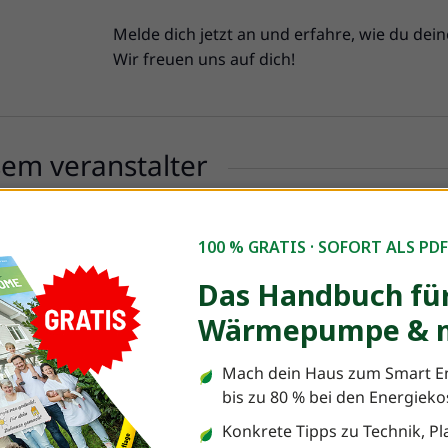
Melde dich jetzt an und erfahre, wie du dein
Wir freuen uns auf dich!
sem veranstalter
100 % GRATIS · SOFORT ALS PD
Das Handbuch für
Wärmepumpe & m
Es wurden keine Ergebnisse gefunden.
Hinweis
Mach dein Haus zum Smart E
bis zu 80 % bei den Energiek
Konkrete Tipps zu Technik, 