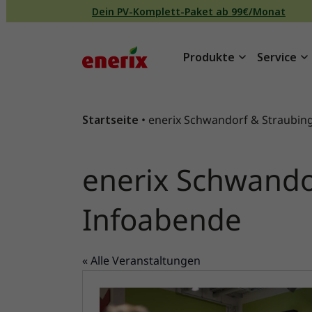
Direkt zum Inhalt wechseln
Dein PV-Komplett-Paket ab 99€/Monat
Produkte
Service
Hauptnavigation
Startseite
•
enerix Schwandorf & Straubin
enerix Schwando
Infoabende
« Alle Veranstaltungen