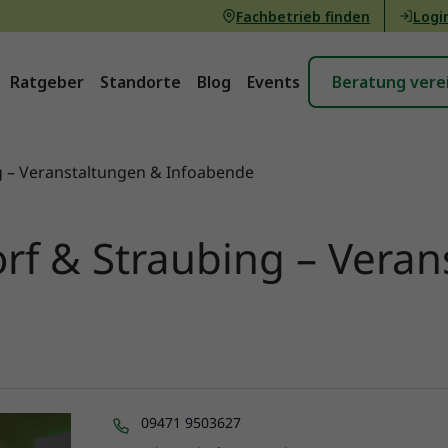
Fachbetrieb finden
Logi
Ratgeber
Standorte
Blog
Events
Beratung vere
g – Veranstaltungen & Infoabende
rf & Straubing – Veran
Telefon
09471 9503627