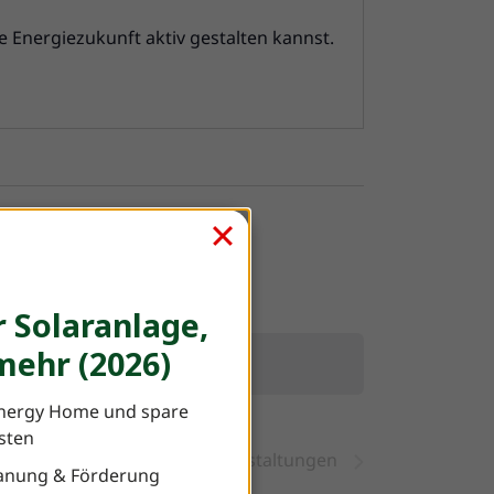
e Energiezukunft aktiv gestalten kannst.
F
 Solaranlage,
ehr (2026)
nergy Home und spare
osten
Nächste
Veranstaltungen
Planung & Förderung