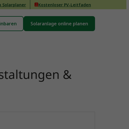
n Solarplaner
Kostenloser PV-Leitfaden
inbaren
Solaranlage online planen
staltungen &