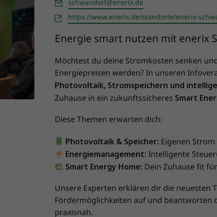
Email
schwandorf@enerix.de
Webseite
https://www.enerix.de/standorte/enerix-schw
Energie smart nutzen mit enerix
Möchtest du deine Stromkosten senken un
Energiepreisen werden? In unseren Infovera
Photovoltaik, Stromspeichern und intell
Zuhause in ein zukunftssicheres
Smart Ene
Diese Themen erwarten dich:
Photovoltaik & Speicher:
Eigenen Strom 
Energiemanagement:
Intelligente Steue
Smart Energy Home:
Dein Zuhause fit fü
Unsere Experten erklären dir die neuesten T
Fördermöglichkeiten auf und beantworten d
praxisnah.