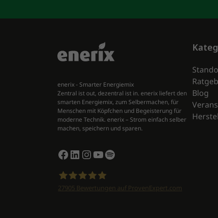
Kateg
Stando
Ratgeb
enerix - Smarter Energiemix
Blog
Zentral ist out, dezentral ist in. enerix liefert den
smarten Energiemix, zum Selbermachen, für
Verans
Menschen mit Köpfchen und Begeisterung für
Herstel
moderne Technik. enerix – Strom einfach selber
machen, speichern und sparen.
Facebook
LinkedIn
Instagram
YouTube
Spotify
27905
Bewertungen auf ProvenExpert.com
enerix