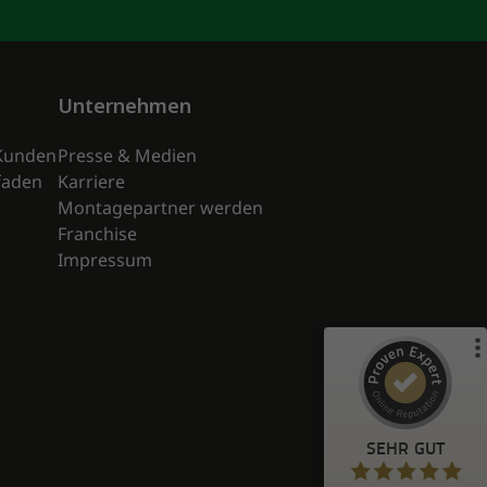
Unternehmen
Kunden
Presse & Medien
Kundenbewertungen und Erfahrungen zu
tfaden
Karriere
)
Profile
89
(
enerix
Montagepartner werden
%
98
SEHR GUT
Franchise
Empfehlungen auf
Impressum
ProvenExpert.com
5,00
/
4,76
4.738
23k+
119
Bewertungen von
Bewertungen auf
anderen Quellen
ProvenExpert.com
Blick aufs ProvenExpert-Profil werfen
SEHR GUT
Anonym