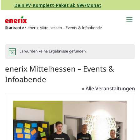
Direkt zum Inhalt wechseln
Dein PV-Komplett-Paket ab 99€/Monat
Hauptnavigation
Startseite
•
enerix Mittelhessen – Events & Infoabende
Es wurden keine Ergebnisse gefunden.
Hinweis
enerix Mittelhessen – Events &
Infoabende
« Alle Veranstaltungen