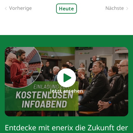
Vorherige
Nächste
Heute
Veranstaltungen
Veranst
Jetzt ansehen
Entdecke mit enerix die Zukunft der