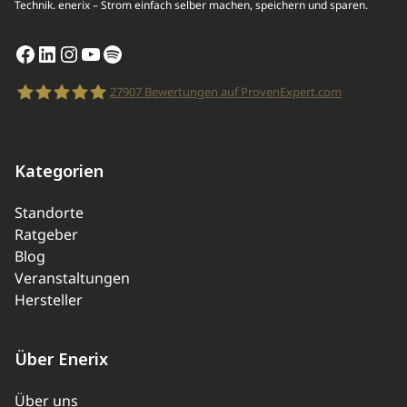
Technik. enerix – Strom einfach selber machen, speichern und sparen.
Facebook
LinkedIn
Instagram
YouTube
Spotify
27907
Bewertungen auf ProvenExpert.com
enerix
Kategorien
Standorte
Ratgeber
Blog
Veranstaltungen
Hersteller
Über Enerix
Über uns