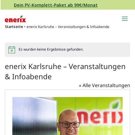
Direkt zum Inhalt wechseln
Dein PV-Komplett-Paket ab 99€/Monat
Hauptnavigation
Startseite
•
enerix Karlsruhe – Veranstaltungen & Infoabende
Es wurden keine Ergebnisse gefunden.
Hinweis
enerix Karlsruhe – Veranstaltungen
& Infoabende
« Alle Veranstaltungen