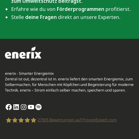
zum Umweltschutz beiträgst
.
Erfahre wie du von
Förderprogrammen
profitierst.
Stelle
deine Fragen
direkt an unsere Experten.
enerix - Smarter Energiemix
Zentral ist out, dezentral ist in. enerix liefert den smarten Energiemix, zum
Selbermachen, für Menschen mit Köpfchen und Begeisterung für moderne
Technik. enerix – Strom einfach selber machen, speichern und sparen.
Facebook
LinkedIn
Instagram
YouTube
Spotify
27905
Bewertungen auf ProvenExpert.com
enerix