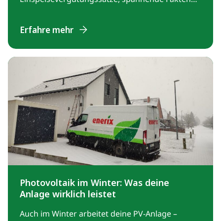
zur Förderung und wertvolle Tipps, wie du das
Beste aus deinem Solarstrom herausholst. Jetzt
Erfahre mehr
mehr über die Chancen und Möglichkeiten
erfahren, die deine Anlage dir bietet!
Photovoltaik im Winter: Was deine
Anlage wirklich leistet
Auch im Winter arbeitet deine PV-Anlage –