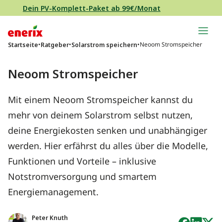
Direkt zum Inhalt wechseln
Dein PV-Komplett-Paket ab 99€/Monat
Hauptnavigation
•
•
•
Neoom Stromspeicher
Startseite
Ratgeber
Solarstrom speichern
Neoom Stromspeicher
Mit einem Neoom Stromspeicher kannst du
mehr von deinem Solarstrom selbst nutzen,
deine Energiekosten senken und unabhängiger
werden. Hier erfährst du alles über die Modelle,
Funktionen und Vorteile – inklusive
Notstromversorgung und smartem
Energiemanagement.
Peter Knuth