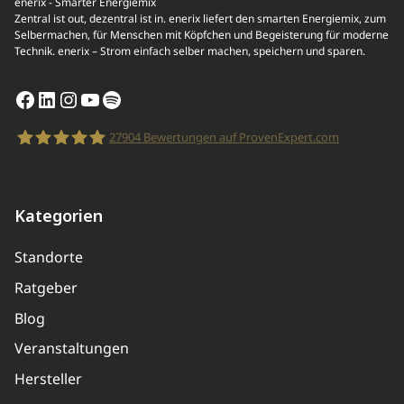
enerix - Smarter Energiemix
Zentral ist out, dezentral ist in. enerix liefert den smarten Energiemix, zum
Selbermachen, für Menschen mit Köpfchen und Begeisterung für moderne
Technik. enerix – Strom einfach selber machen, speichern und sparen.
Facebook
LinkedIn
Instagram
YouTube
Spotify
27904
Bewertungen auf ProvenExpert.com
enerix
Kategorien
Standorte
Ratgeber
Blog
Veranstaltungen
Hersteller