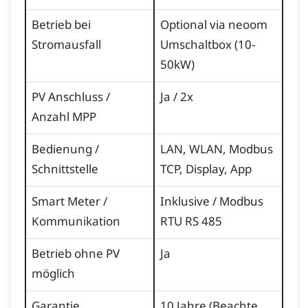
Betrieb bei
Optional via neoom
Stromausfall
Umschaltbox (10-
50kW)
PV Anschluss /
Ja / 2x
Anzahl MPP
Bedienung /
LAN, WLAN, Modbus
Schnittstelle
TCP, Display, App
Smart Meter /
Inklusive / Modbus
Kommunikation
RTU RS 485
Betrieb ohne PV
Ja
möglich
Garantie
10 Jahre (Beachte