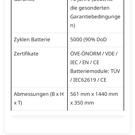
die gesonderten
Garantiebedingunge
n)
Zyklen Batterie
5000 (90% DoD
Zertifikate
ÖVE-ÖNORM / VDE /
IEC / EN / CE
Batteriemodule: TÜV
/ IEC62619 / CE
Abmessungen (B x H
561 mm x 1440 mm
x T)
x 350 mm