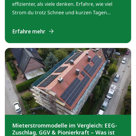
effizienter, als viele denken. Erfahre, wie viel
Strom du trotz Schnee und kurzen Tagen
erzeugst, warum Kälte ein Vorteil ist und wie du
mit cleverer Planung das Beste aus der dunklen
Erfahre mehr
Jahreszeit herausholst.
Mieterstrommodelle im Vergleich: EEG-
Zuschlag, GGV & Pionierkraft – Was ist