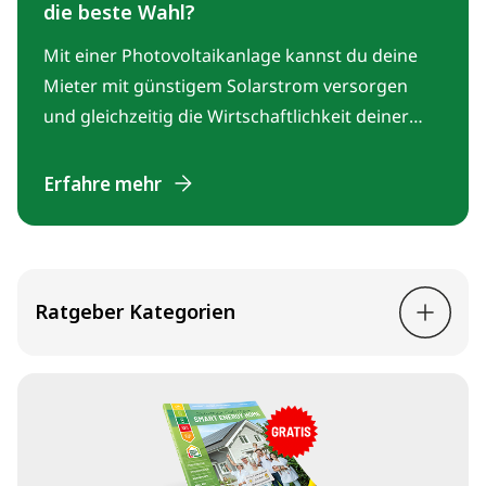
die beste Wahl?
Mit einer Photovoltaikanlage kannst du deine
Mieter mit günstigem Solarstrom versorgen
und gleichzeitig die Wirtschaftlichkeit deiner
Immobilie steigern. Erfahre, welches
Mieterstrom Modell – EEG, GGV oder
Erfahre mehr
Pionierkraft – sich am besten für dein
Mehrfamilienhaus eignet und den geringsten
Aufwand bietet.
Ratgeber Kategorien