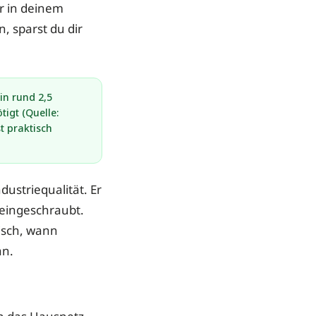
r in deinem
, sparst du dir
in rund 2,5
igt (Quelle:
t praktisch
dustriequalität. Er
eingeschraubt.
isch, wann
an.