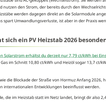
izstäbe sind AC-gekoppelt (Wechselstrom). Sie werden 
 nutzen den Strom, der bereits durch den Wechselrichte
izstäbe werden dagegen direkt an die Solarmodule ange
s spart Umwandlungsverluste, ist aber in der Praxis weni
 sich ein PV Heizstab 2026 besonder
n Solarstrom erhältst du derzeit nur 7,79 ct/kWh bei Ei
t Gas im Schnitt 10,80 ct/kWh und Heizöl sogar 13,7 ct/k
 wie die Blockade der Straße von Hormuz Anfang 2026, h
on internationalen Entwicklungen beeinflusst werden.
e, die im Heizstab statt im Netz landet, bringt dir also 2