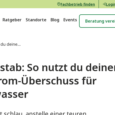
Fachbetrieb finden
Logi
Ratgeber
Standorte
Blog
Events
Beratung vere
t du deinen
ss für War
stab: So nutzt du deine
trom-Überschuss für
asser
t schlau, anstelle einer teuren