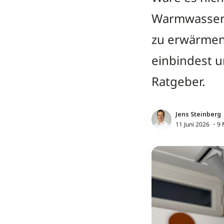
Warmwasserr
zu erwärmen?
einbindest u
Ratgeber.
Jens Steinberg
11 Juni 2026
・9 M