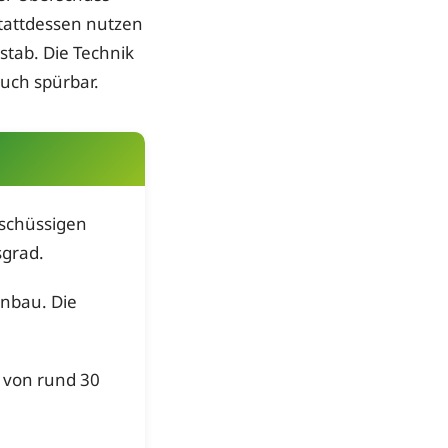
stattdessen nutzen
tab. Die Technik
auch spürbar.
rschüssigen
sgrad.
inbau. Die
b von rund 30