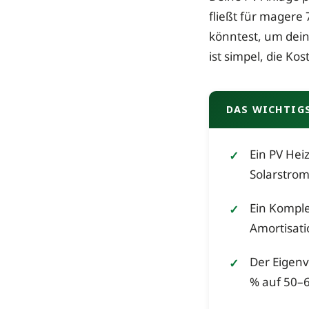
fließt für magere
könntest, um dein
ist simpel, die K
DAS WICHTIGS
Ein PV Hei
Solarstro
Ein Komple
Amortisatio
Der Eigenv
% auf 50–6