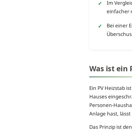
Im Verglei
einfacher 
Bei einer 
Überschuss
Was ist ein
Ein PV Heizstab i
Hauses eingeschr
Personen-Haushal
Anlage hast, läss
Das Prinzip ist d