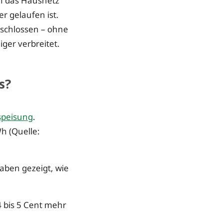
an das Hausnetz
r gelaufen ist.
schlossen – ohne
ger verbreitet.
s?
nspeisung
.
Wh (Quelle:
aben gezeigt, wie
,4 bis 5 Cent mehr