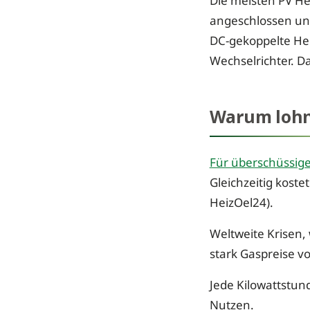
Die meisten PV He
angeschlossen und
DC-gekoppelte He
Wechselrichter. Da
Warum lohnt
Für überschüssige
Gleichzeitig koste
HeizOel24).
Weltweite Krisen,
stark Gaspreise v
Jede Kilowattstund
Nutzen.