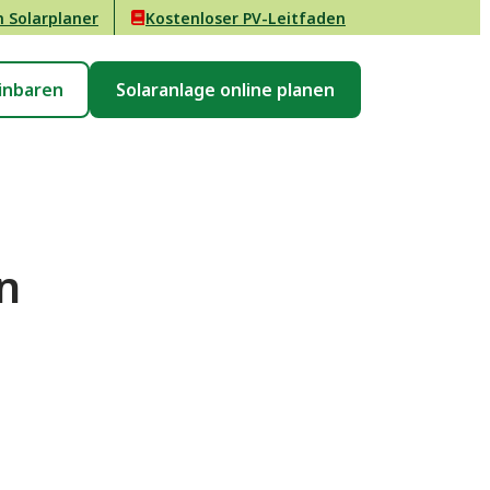
n Solarplaner
Kostenloser PV-Leitfaden
inbaren
Solaranlage online planen
n