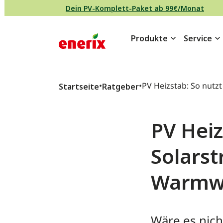
Direkt zum Inhalt wechseln
Dein PV-Komplett-Paket ab 99€/Monat
Produkte
Service
Hauptnavigation
•
•
PV Heizstab: So nutz
Startseite
Ratgeber
Solarstrom-Überschu
mwasser
PV Heiz
Solars
Warmw
Wäre es nich