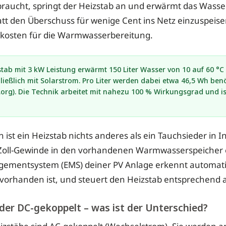
raucht, springt der Heizstab an und erwärmt das Wasse
att den Überschuss für wenige Cent ins Netz einzuspeisen
lkosten für die Warmwasserbereitung.
tab mit 3 kW Leistung erwärmt 150 Liter Wasser von 10 auf 60 °C 
ießlich mit Solarstrom. Pro Liter werden dabei etwa 46,5 Wh benöt
org). Die Technik arbeitet mit nahezu 100 % Wirkungsgrad und is
ist ein Heizstab nichts anderes als ein Tauchsieder in In
5-Zoll-Gewinde in den vorhandenen Warmwasserspeicher 
ementsystem (EMS) deiner PV Anlage erkennt automat
orhanden ist, und steuert den Heizstab entsprechend 
der DC-gekoppelt – was ist der Unterschied?