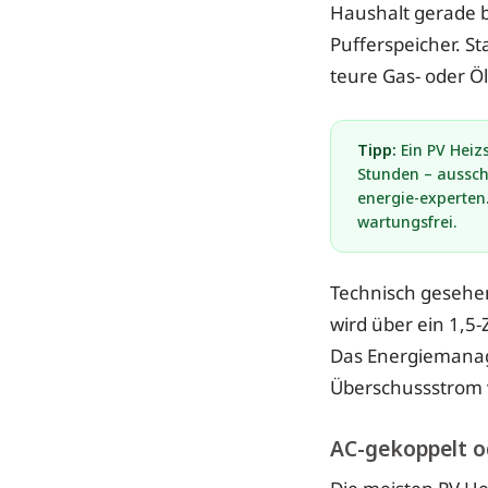
Haushalt gerade b
Pufferspeicher. St
teure Gas- oder Ö
Tipp:
Ein PV Heizs
Stunden – ausschl
energie-experten.
wartungsfrei.
Technisch gesehen 
wird über ein 1,
Das Energiemanag
Überschussstrom v
AC-gekoppelt o