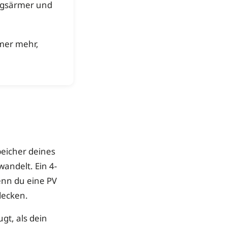
ungsärmer und
mmer mehr,
peicher deines
ndelt. Ein 4-
nn du eine PV
decken.
gt, als dein