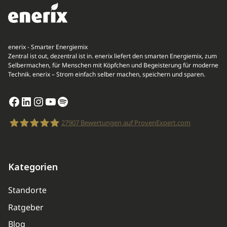
enerix - Smarter Energiemix
Zentral ist out, dezentral ist in. enerix liefert den smarten Energiemix, zum
Selbermachen, für Menschen mit Köpfchen und Begeisterung für moderne
Technik. enerix – Strom einfach selber machen, speichern und sparen.
Facebook
LinkedIn
Instagram
YouTube
Spotify
27907
Bewertungen auf ProvenExpert.com
enerix
Kategorien
Standorte
Ratgeber
Blog