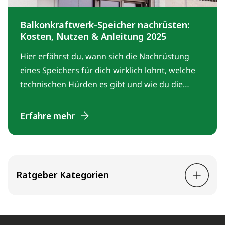
Balkonkraftwerk-Speicher nachrüsten:
Kosten, Nutzen & Anleitung 2025
Hier erfährst du, wann sich die Nachrüstung
eines Speichers für dich wirklich lohnt, welche
technischen Hürden es gibt und wie du die
richtige Entscheidung für deine Situation und
deinen Eigenverbrauch triffst.
Erfahre mehr
Ratgeber Kategorien