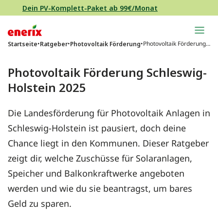
Direkt zum Inhalt wechseln
Dein PV-Komplett-Paket ab 99€/Monat
Hauptnavigation
•
•
•
Photovoltaik Förderung
Startseite
Ratgeber
Photovoltaik Förderung
Schleswig-Holstein 2025
Photovoltaik Förderung Schleswig-
Holstein 2025
Die Landesförderung für Photovoltaik Anlagen in
Schleswig-Holstein ist pausiert, doch deine
Chance liegt in den Kommunen. Dieser Ratgeber
zeigt dir, welche Zuschüsse für Solaranlagen,
Speicher und Balkonkraftwerke angeboten
werden und wie du sie beantragst, um bares
Geld zu sparen.