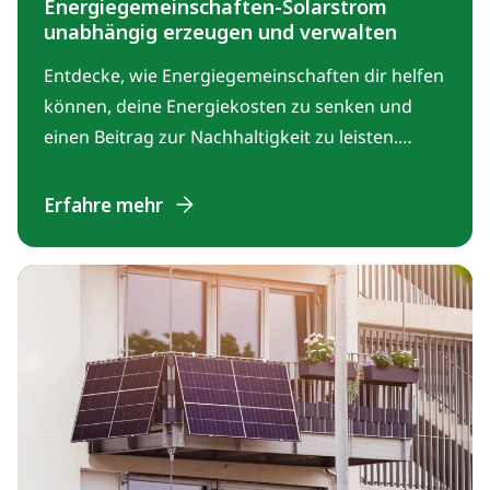
Energiegemeinschaften-Solarstrom
unabhängig erzeugen und verwalten
Entdecke, wie Energiegemeinschaften dir helfen
können, deine Energiekosten zu senken und
einen Beitrag zur Nachhaltigkeit zu leisten.
Informiere dich jetzt über ihre Funktionsweise
und ihre Vorteile für dich und deine
Erfahre mehr
Gemeinschaft.