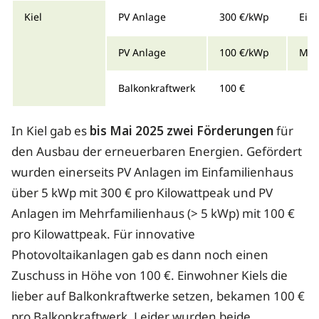
Kiel
PV Anlage
300 €/kWp
Ein
PV Anlage
100 €/kWp
Meh
Balkonkraftwerk
100 €
In Kiel gab es
bis Mai 2025 zwei Förderungen
für
den Ausbau der erneuerbaren Energien. Gefördert
wurden einerseits PV Anlagen im Einfamilienhaus
über 5 kWp mit 300 € pro Kilowattpeak und PV
Anlagen im Mehrfamilienhaus (> 5 kWp) mit 100 €
pro Kilowattpeak. Für innovative
Photovoltaikanlagen gab es dann noch einen
Zuschuss in Höhe von 100 €. Einwohner Kiels die
lieber auf Balkonkraftwerke setzen, bekamen 100 €
pro Balkonkraftwerk. Leider wurden beide