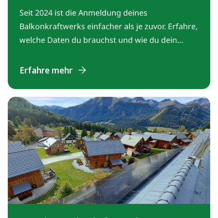
Seit 2024 ist die Anmeldung deines
Balkonkraftwerks einfacher als je zuvor. Erfahre,
welche Daten du brauchst und wie du dein
Balkonkraftwerk in wenigen Minuten
gesetzeskonform im Marktstammdatenregister
Erfahre mehr
registrierst.