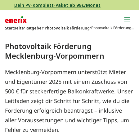
Direkt zum Inhalt wechseln
Dein PV-Komplett-Paket ab 99€/Monat
Hauptnavigation
•
•
•
Photovoltaik Förderung
Startseite
Ratgeber
Photovoltaik Förderung
Mecklenburg-Vorpomm
ern
Photovoltaik Förderung
Mecklenburg-Vorpommern
Mecklenburg-Vorpommern unterstützt Mieter
und Eigentümer 2025 mit einem Zuschuss von
500 € für steckerfertige Balkonkraftwerke. Unser
Leitfaden zeigt dir Schritt für Schritt, wie du die
Förderung erfolgreich beantragst – inklusive
aller Voraussetzungen und wichtiger Tipps, um
Fehler zu vermeiden.