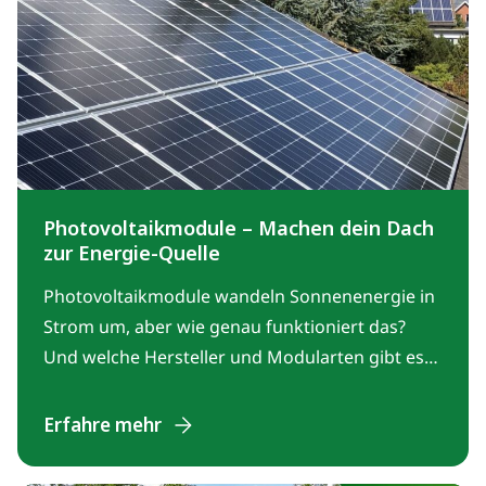
Photovoltaikmodule – Machen dein Dach
zur Energie-Quelle
Photovoltaikmodule wandeln Sonnenenergie in
Strom um, aber wie genau funktioniert das?
Und welche Hersteller und Modularten gibt es?
Hier findest du die wichtigsten Informationen
rund um Solarmodule.
Erfahre mehr