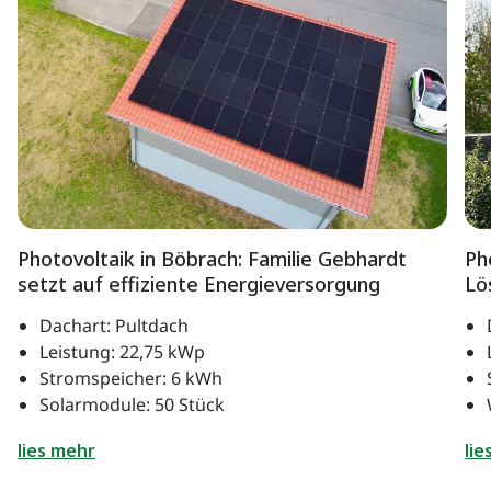
Photovoltaik in Böbrach: Familie Gebhardt
Ph
setzt auf effiziente Energieversorgung
Lö
Dachart: Pultdach
Leistung: 22,75 kWp
Stromspeicher: 6 kWh
Solarmodule: 50 Stück
lies mehr
lie