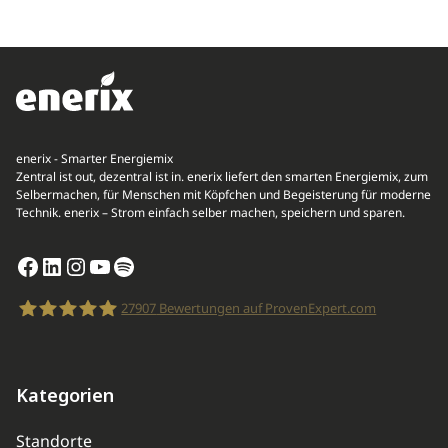
enerix - Smarter Energiemix
Zentral ist out, dezentral ist in. enerix liefert den smarten Energiemix, zum
Selbermachen, für Menschen mit Köpfchen und Begeisterung für moderne
Technik. enerix – Strom einfach selber machen, speichern und sparen.
Facebook
LinkedIn
Instagram
YouTube
Spotify
27907
Bewertungen auf ProvenExpert.com
enerix
Kategorien
Standorte