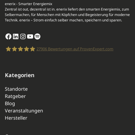
enerix - Smarter Energiemix
Zentral ist out, dezentral ist in. enerix liefert den smarten Energiemix, zum
Selbermachen, für Menschen mit Köpfchen und Begeisterung für moderne
Technik. enerix – Strom einfach selber machen, speichern und sparen.
Facebook
LinkedIn
Instagram
YouTube
Spotify
27906
Bewertungen auf ProvenExpert.com
enerix
Kategorien
Standorte
Ratgeber
Blog
Veranstaltungen
Hersteller