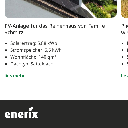
PV-Anlage für das Reihenhaus von Familie
Ph
Schmitz
wi
Solarertrag: 5,88 kWp
Stromspeicher: 5,5 kWh
Wohnfläche: 140 qm²
Dachtyp: Satteldach
lies mehr
lie