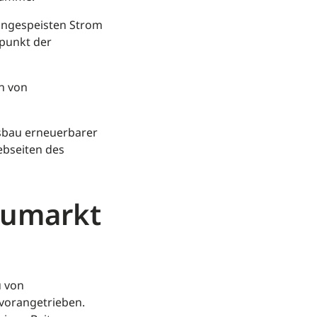
eingespeisten Strom
tpunkt der
on von
sbau erneuerbarer
ebseiten des
eumarkt
u von
 vorangetrieben.