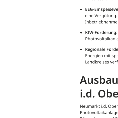
EEG-Einspeisev
eine Vergütung.
Inbetriebnahme
KfW-Förderung
Photovoltaikan
Regionale För
Energien mit sp
Landkreises verf
Ausbau
i.d. Ob
Neumarkt i.d. Ober
Photovoltaikanlage