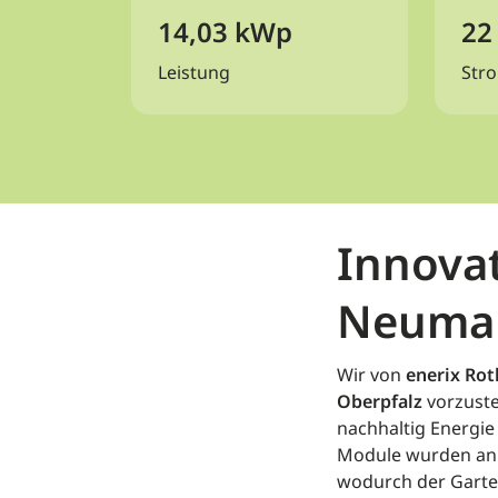
14,03 kWp
22
Leistung
Str
Innovat
Neuma
Wir von
enerix Ro
Oberpfalz
vorzustel
nachhaltig Energie
Module wurden an e
wodurch der Garte