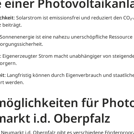
e einer Photovoltaikanl
chkeit
: Solarstrom ist emissionsfrei und reduziert den CO₂
 beiträgt.
 Sonnenenergie ist eine nahezu unerschöpfliche Ressource 
sorgungssicherheit.
: Eigenerzeugter Strom macht unabhängiger von steigend
orgern.
it
: Langfristig können durch Eigenverbrauch und staatlic
rt werden.
öglichkeiten für Photo
arkt i.d. Oberpfalz
in Neumarkt i.d. Oberpfalz gibt es verschiedene Förderpro