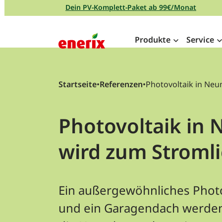
Direkt zum Inhalt wechseln
Dein PV-Komplett-Paket ab 99€/Monat
Produkte
Service
Hauptnavigation
Startseite
•
Referenzen
•
Photovoltaik in Neu
Photovoltaik in 
wird zum Stroml
Ein außergewöhnliches Photov
und ein Garagendach werden 