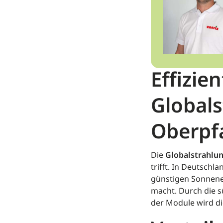
Effizie
Globals
Oberpf
Die
Globalstrahlu
trifft. In Deutschla
günstigen Sonnenei
macht. Durch die s
der Module wird d