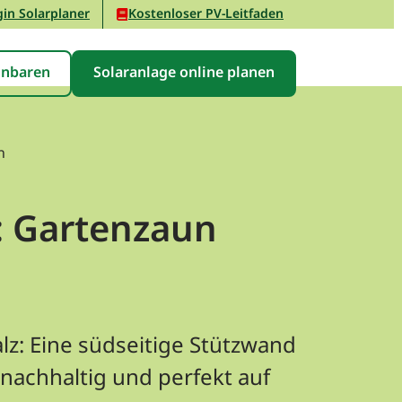
in Solarplaner
Kostenloser PV-Leitfaden
inbaren
Solaranlage online planen
n
z: Gartenzaun
lz: Eine südseitige Stützwand
nachhaltig und perfekt auf