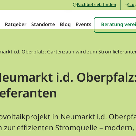
Fachbetrieb finden
Log
Ratgeber
Standorte
Blog
Events
Beratung vere
markt i.d. Oberpfalz: Gartenzaun wird zum Stromlieferante
Neumarkt i.d. Oberpfal
ieferanten
oltaikprojekt in Neumarkt i.d. Oberpfa
zur effizienten Stromquelle – modern, 