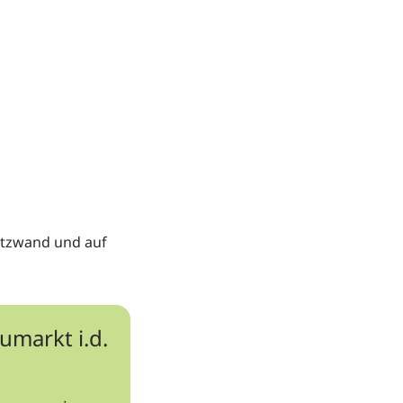
ützwand und auf
umarkt i.d.