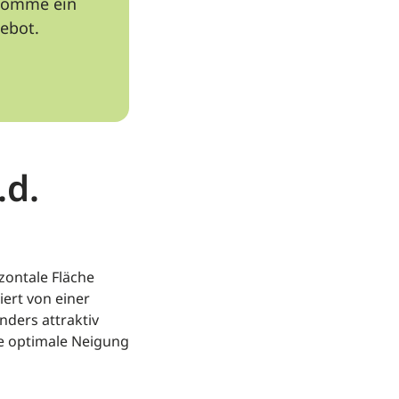
ekomme ein
gebot.
.d.
zontale Fläche
iert von einer
ders attraktiv
ie optimale Neigung