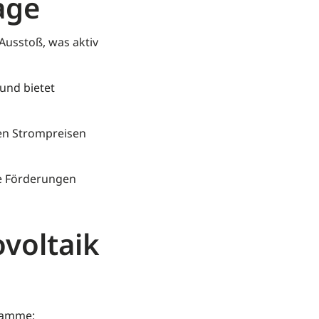
age
-Ausstoß, was aktiv
und bietet
en Strompreisen
he Förderungen
voltaik
gramme: