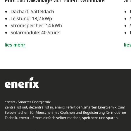
Photovoltaikanlage auf einem Wohnhaus
at
Dachart: Satteldach
Leistung: 18,2 kWp
Stromspeicher: 14 kWh
Solarmodule: 40 Stück
lies mehr
lie
enerix - Smarter Energiemix
Zentral ist out, dezentral ist in. enerix liefert den smarten Energiemix, zum
Selbermachen, für Menschen mit Köpfchen und Begeisterung für moderne
Technik. enerix – Strom einfach selber machen, speichern und sparen.