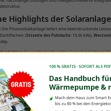
ik, nachhaltige Lösungen und maßgeschneiderte Integratio
estruktur.
e Highlights der Solaranlag
:
Die Photovoltaikanlage liefert eine beeindruckende Leist
i Dachflächen:
Ostseite des Pultdachs:
19,36 kWp,
Westseit
 kWp
hselrichter:
Es wurden hochwertige
Solar Fabrik
Mono S4 
owie ein 30kW Wechselrichter von
FENECON
verbaut.
100 % GRATIS · SOFORT ALS PD
 ermöglicht es dem Haushalt den Solarstrom optimal zu n
Das Handbuch für
zu leben.
Wärmepumpe & m
heiten des PV-Projekts
Mach dein Haus zum Smart E
ie Blitzschutzanlage:
Die Unterkonstruktion von
AEROCOM
bis zu 80 % bei den Energiek
de durch den Blitzschutzfachmann nahtlos in die bestehe