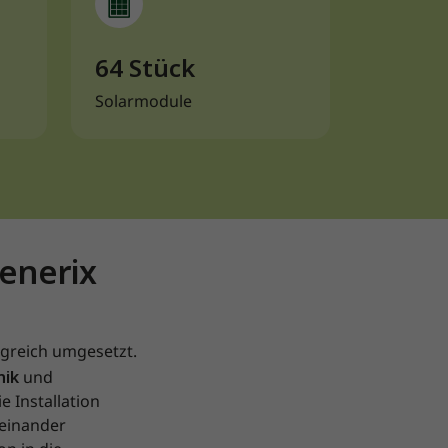
64 Stück
Solarmodule
 enerix
lgreich umgesetzt.
nik
und
 Installation
feinander