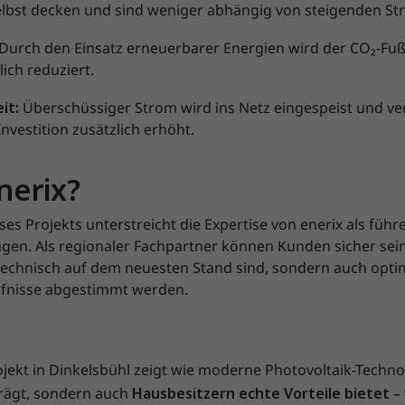
lbst decken und sind weniger abhängig von steigenden St
Durch den Einsatz erneuerbarer Energien wird der CO₂-Fu
ich reduziert.
eit:
Überschüssiger Strom wird ins Netz eingespeist und ver
Investition zusätzlich erhöht.
erix?
es Projekts unterstreicht die Expertise von enerix als füh
gen. Als regionaler Fachpartner können Kunden sicher sein
technisch auf dem neuesten Stand sind, sondern auch optim
rfnisse abgestimmt werden.
jekt in Dinkelsbühl zeigt wie moderne Photovoltaik-Technol
rägt, sondern auch
Hausbesitzern echte Vorteile bietet
–