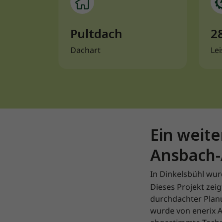
Pultdach
2
Dachart
Le
Ein weite
Ansbach-
In Dinkelsbühl wur
Dieses Projekt zei
durchdachter Planu
wurde von enerix A