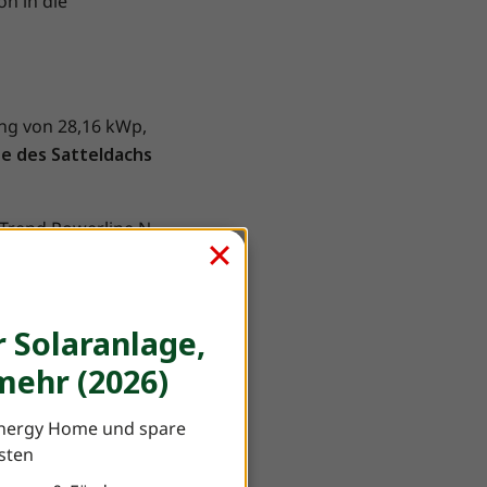
n in die
e
ung von 28,16 kWp,
e des Satteldachs
Trend Powerline N
F
utzen und zu einem
 Solaranlage,
ehr (2026)
nergy Home und spare
PACT
der
osten
nde