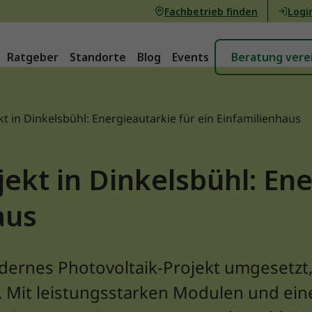
Fachbetrieb finden
Logi
Ratgeber
Standorte
Blog
Events
Beratung vere
t in Dinkelsbühl: Energieautarkie für ein Einfamilienhaus
jekt in Dinkelsbühl: Ene
aus
dernes Photovoltaik-Projekt umgesetzt,
 Mit leistungsstarken Modulen und ei