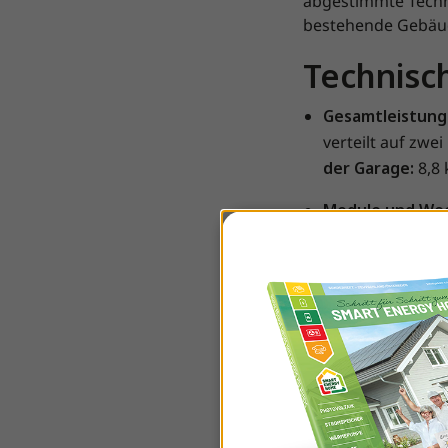
abgestimmte Techn
bestehende Gebäud
Technisch
Gesamtleistung
verteilt auf zwe
der Garage:
8,8
Module und Wec
440Wp Module s
Diese Kombination
großen Teil Autark 
Besonder
Integration in d
Solarmodule wur