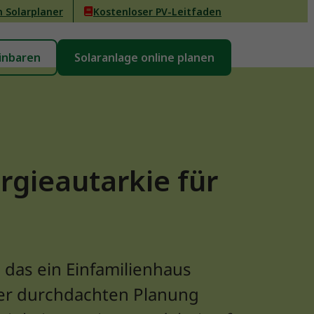
n Solarplaner
Kostenloser PV-Leitfaden
inbaren
Solaranlage online planen
rgieautarkie für
 das ein Einfamilienhaus
ner durchdachten Planung