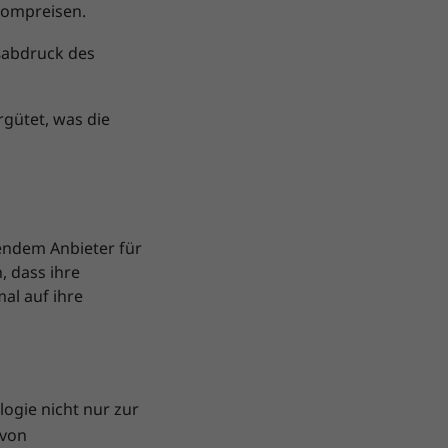
rompreisen.
ßabdruck des
gütet, was die
rendem Anbieter für
, dass ihre
al auf ihre
ogie nicht nur zur
 von