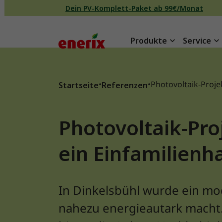
Direkt zum Inhalt wechseln
Dein PV-Komplett-Paket ab 99€/Monat
Produkte
Service
Hauptnavigation
•
•
Photovoltaik-Projek
Startseite
Referenzen
Photovoltaik-Pro
ein Einfamilienh
In Dinkelsbühl wurde ein mo
nahezu energieautark macht.