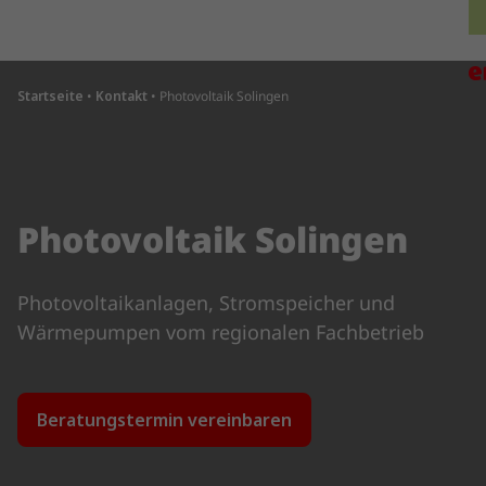
Direkt zum Inhalt wechseln
H
Startseite
•
Kontakt
•
Photovoltaik Solingen
Photovoltaik Solingen
Photovoltaikanlagen, Stromspeicher und
Wärmepumpen vom regionalen Fachbetrieb
Beratungstermin vereinbaren