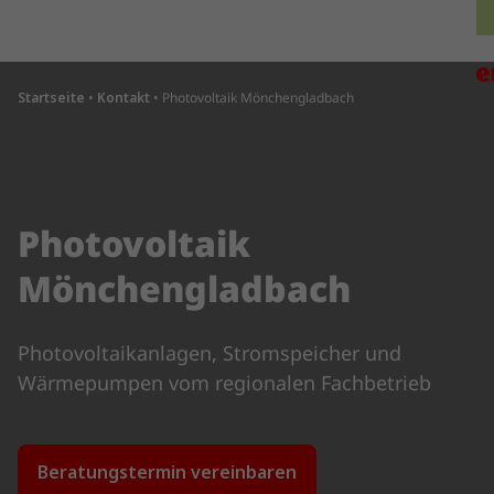
Direkt zum Inhalt wechseln
H
Startseite
•
Kontakt
•
Photovoltaik Mönchengladbach
Photovoltaik
Mönchengladbach
Photovoltaikanlagen, Stromspeicher und
Wärmepumpen vom regionalen Fachbetrieb
Beratungstermin vereinbaren