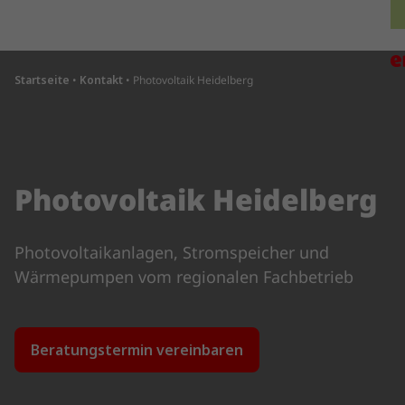
Direkt zum Inhalt wechseln
H
Startseite
•
Kontakt
•
Photovoltaik Heidelberg
Photovoltaik Heidelberg
Photovoltaikanlagen, Stromspeicher und
Wärmepumpen vom regionalen Fachbetrieb
Beratungstermin vereinbaren