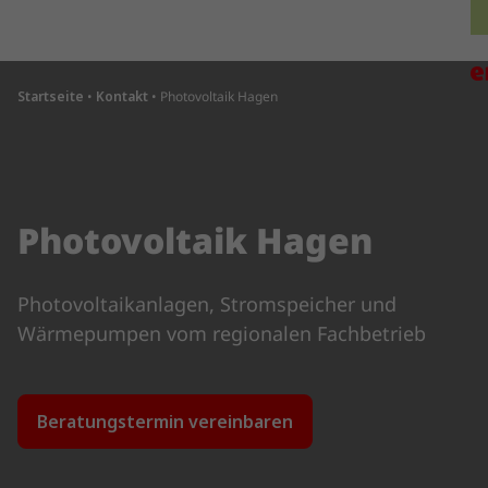
Direkt zum Inhalt wechseln
H
Startseite
•
Kontakt
•
Photovoltaik Hagen
Photovoltaik Hagen
Photovoltaikanlagen, Stromspeicher und
Wärmepumpen vom regionalen Fachbetrieb
Beratungstermin vereinbaren