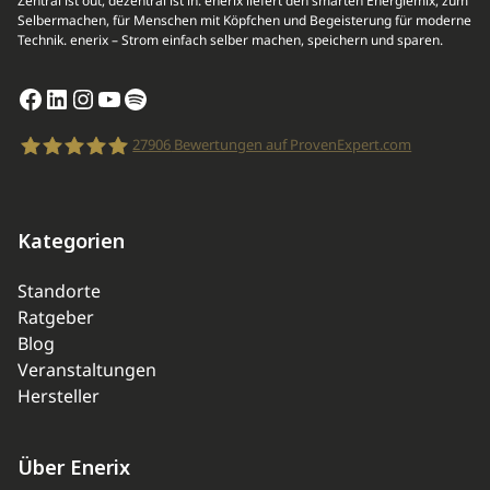
Zentral ist out, dezentral ist in. enerix liefert den smarten Energiemix, zum
Selbermachen, für Menschen mit Köpfchen und Begeisterung für moderne
Technik. enerix – Strom einfach selber machen, speichern und sparen.
Facebook
LinkedIn
Instagram
YouTube
Spotify
27906
Bewertungen auf ProvenExpert.com
enerix
Kategorien
Standorte
Ratgeber
Blog
Veranstaltungen
Hersteller
Über Enerix