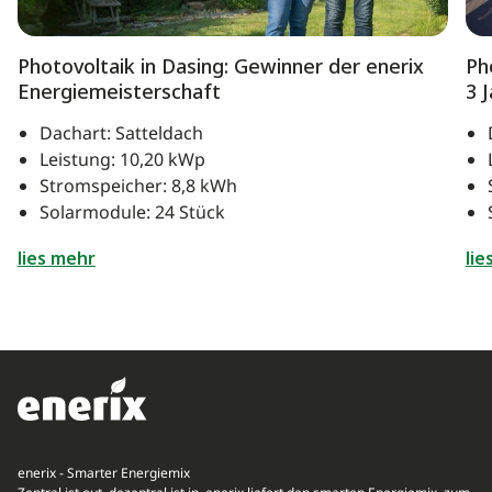
Photovoltaik in Dasing: Gewinner der enerix
Ph
Energiemeisterschaft
3 
Dachart: Satteldach
Leistung: 10,20 kWp
Stromspeicher: 8,8 kWh
Solarmodule: 24 Stück
lies mehr
lie
enerix - Smarter Energiemix