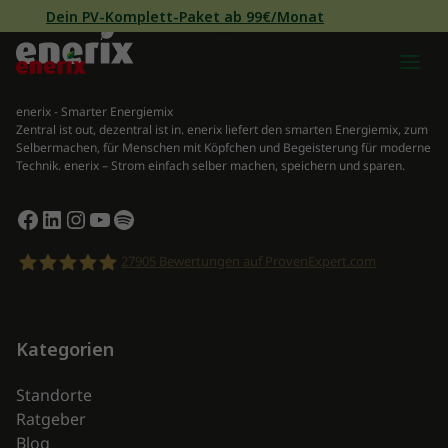
Direkt zum Inhalt wechseln
Dein PV-Komplett-Paket ab 99€/Monat
Hauptnavigation
enerix - Smarter Energiemix
Zentral ist out, dezentral ist in. enerix liefert den smarten Energiemix, zum
Selbermachen, für Menschen mit Köpfchen und Begeisterung für moderne
Technik. enerix – Strom einfach selber machen, speichern und sparen.
Facebook
LinkedIn
Instagram
YouTube
Spotify
27905
Bewertungen auf ProvenExpert.com
enerix
Kategorien
Standorte
Ratgeber
Blog