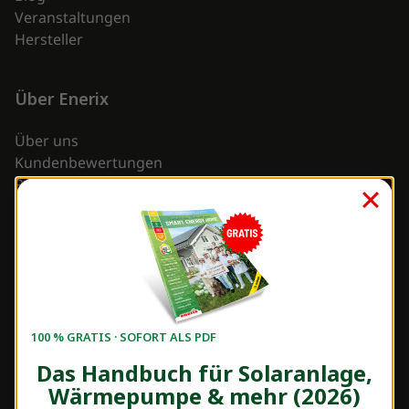
Veranstaltungen
Hersteller
Über Enerix
Über uns
Kundenbewertungen
Referenzen
Service
Kunden werben Kunden
Photovoltaik Leitfaden
Kontakt
100 % GRATIS · SOFORT ALS PDF
Das Handbuch für Solaranlage,
Unternehmen
Wärmepumpe & mehr (2026)