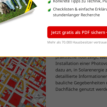
Konkrete Tipps zu Technik, 
Checklisten & einfache Erklär
stundenlanger Recherche
SOLARDACHATLAS
Solarpoten
Jetzt gratis als PDF sichern
Mehr als 70.000 Hausbesitzer vertraue
Um das Potenzial der Sonn
Mannheim ihren Bürgern
praktische Tool zeigt, we
Installation einer Photov
dazu an, in Solarenergie 
detaillierte Information
bauliche Gegebenheiten u
Dachfläche genutzt werd