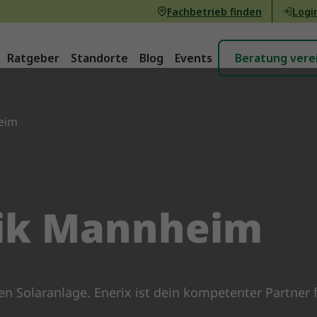
Fachbetrieb finden
Logi
Ratgeber
Standorte
Blog
Events
Beratung vere
eim
aik Mannheim
n Solaranlage. Enerix ist dein kompetenter Partner 