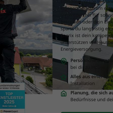
Eine Solaranlage in Man
eigenen Solarstrom erze
Stromspeicher für son
betreiben oder dein Ele
sparst du langfristig ei
Enerix ist dein kompete
unterstützen wir Hausb
Energieversorgung.
Persönliche Beratu
bei dir zu Hause
Alles aus einer Ha
Installation
Planung, die sich a
Bedürfnisse und de