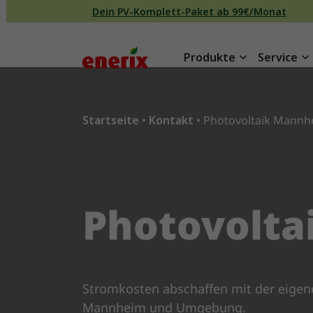
Direkt zum Inhalt wechseln
Dein PV-Komplett-Paket ab 99€/Monat
Produkte
Service
Hauptnavigation
Startseite
•
Kontakt
•
Photovoltaik Mannh
Photovolt
Stromkosten abschaffen mit der eigene
Mannheim und Umgebung.