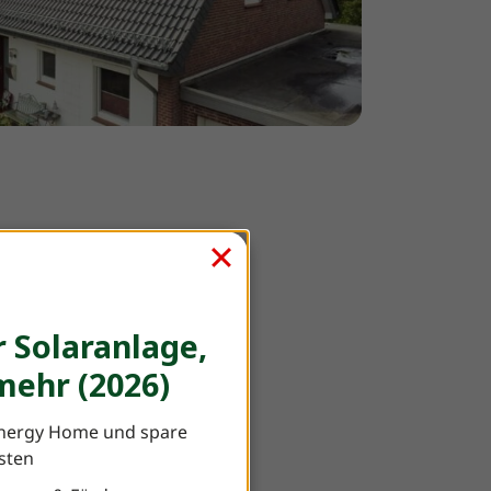
F
 Solaranlage,
ehr (2026)
nergy Home und spare
osten