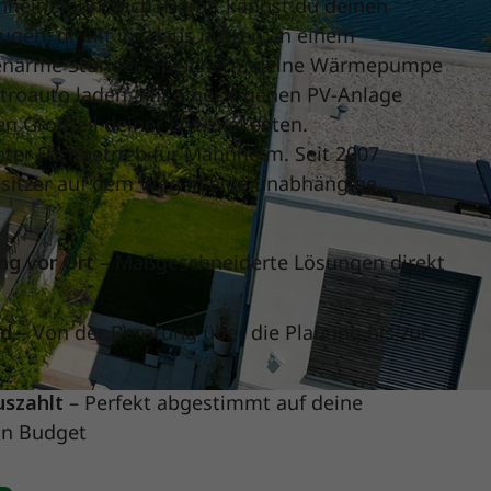
nheim lohnt sich. Damit kannst du deinen
ugen, direkt im Haus nutzen, in einem
nenarme Stunden speichern, deine Wärmepumpe
ktroauto laden. Mit einer eigenen PV-Anlage
nen Großteil deiner Energiekosten.
nter Fachbetrieb für Mannheim. Seit 2007
esitzer auf dem Weg in eine unabhängige
ng vor Ort
– Maßgeschneiderte Lösungen direkt
nd
– Von der Beratung über die Planung bis zur
uszahlt
– Perfekt abgestimmt auf deine
in Budget