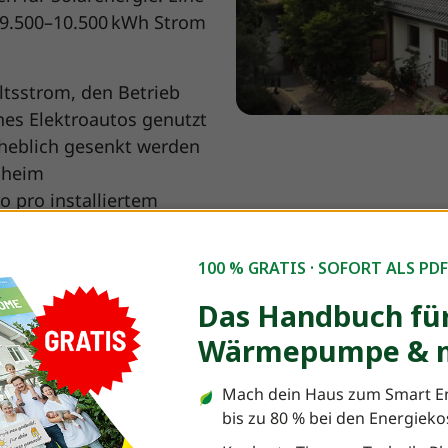
d 9.500–10.500 kWh Strom
ltsstrom, den Betrieb
es Elektroautos genutzt
heblich gesenkt werden
nheim
o pro installiertem
400 Euro. Die
ttraktiven Förderungen
100 % GRATIS · SOFORT ALS PD
ders attraktiv.
Das Handbuch für
Wärmepumpe & m
Mach dein Haus zum Smart E
bis zu 80 % bei den Energiek