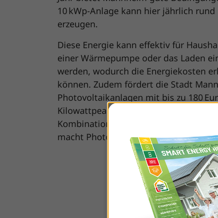
10 kWp-Anlage kann hier jährlich run
erzeugen.
Diese Energie kann effektiv für Hausha
einer Wärmepumpe oder das Laden ein
werden, wodurch die Energiekosten er
können. Zudem fördert die Stadt Man
Photovoltaikanlagen mit bis zu 180 Eur
Kilowattpeak (kWp), maximal jedoch 2.
Kombination aus guten Erträgen und a
macht Photovoltaik in Mannheim beson