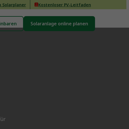
n Solarplaner
Kostenloser PV-Leitfaden
inbaren
Solaranlage online planen
für