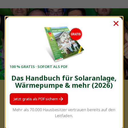
100 % GRATIS · SOFORT ALS PDF
Das Handbuch für Solaranlage,
Wärmepumpe & mehr (2026)
Wir sind enerix
Jetzt gratis als PDF sichern
Enerix ist führend in erneuerbaren Energien und
Mehr als 70.000 Hausbesitzer vertrauen bereits auf den
spezialisiert auf solarbetriebene
Leitfaden.
Sektorkopplung. Wir bieten mehr als
Photovoltaikmodule und streben danach, ein