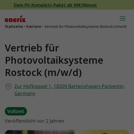
Direkt zum Inhalt wechseln
Dein PV-Komplett-Paket ab 99€/Monat
Hauptnavigation
Startseite
•
Karriere
•
Vertrieb für Photovoltaiksysteme Rostock (m/w/d)
Vertrieb für
Photovoltaiksysteme
Rostock (m/w/d)
Zur Hofkoppel 1, 18209 Bartenshagen-Parkentin,
Germany
Vollzeit
Veröffentlicht vor 2 Jahren