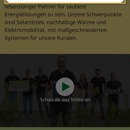
lebenslanger Partner für saubere
Energielösungen zu sein. Unsere Schwerpunkte
sind Solarstrom, nachhaltige Wärme und
Elektromobilität, mit maßgeschneiderten
Systemen für unsere Kunden.
Schau dir das Video an