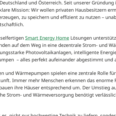
utschland und Österreich. Seit unserer Gründung 
 klare Mission: Wir wollen privaten Hausbesitzern erm
erzeugen, zu speichern und effizient zu nutzen – una
tschaftlich.
selfertigen
Smart Energy Home
Lösungen unterstütz
den auf dem Weg in eine dezentrale Strom- und W
ungsstarke Photovoltaikanlagen, intelligente Energi
pen – alles perfekt aufeinander abgestimmt und a
en und Wärmepumpen spielen eine zentrale Rolle für
kunft. Immer mehr Menschen erkennen das enorme P
bauen ihre Häuser entsprechend um. Der Umstieg au
che Strom- und Wärmeversorgung benötigt verlässlich
 es, nicht nur hochwertige Technik zu liefern, sond