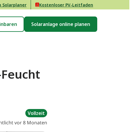
n Solarplaner
Kostenloser PV-Leitfaden
inbaren
Solaranlage online planen
-Feucht
Vollzeit
ntlicht vor 8 Monaten