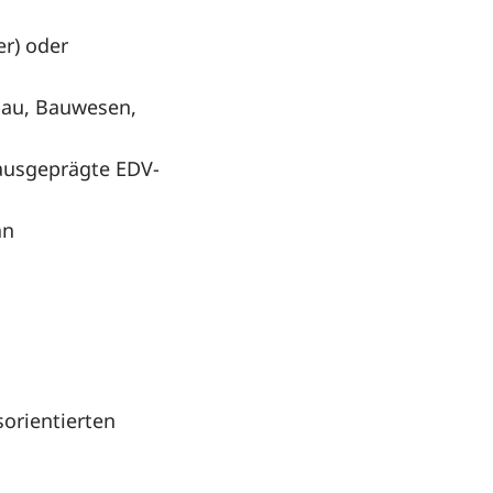
er) oder
nbau, Bauwesen,
 ausgeprägte EDV-
an
orientierten