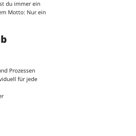
ast du immer ein
dem Motto: Nur ein
eb
und Prozessen
iduell für jede
er