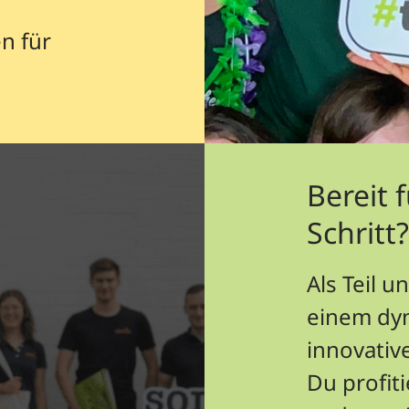
n für
Bereit 
Schritt
Als Teil u
einem dy
innovativ
Du profit