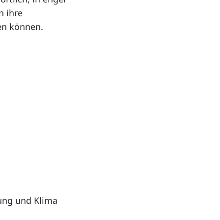
rtlich, in enger
n ihre
en können.
ung und Klima