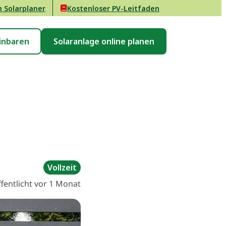
n Solarplaner
Kostenloser PV-Leitfaden
inbaren
Solaranlage online planen
Vollzeit
fentlicht vor 1 Monat