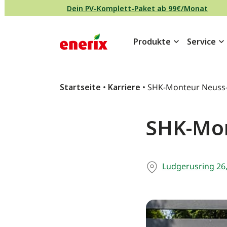
Direkt zum Inhalt wechseln
Dein PV-Komplett-Paket ab 99€/Monat
Produkte
Service
Hauptnavigation
Startseite
•
Karriere
•
SHK-Monteur Neuss-
SHK-Mon
Ludgerusring 26