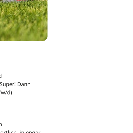
d
 Super! Dann
/w/d)
n