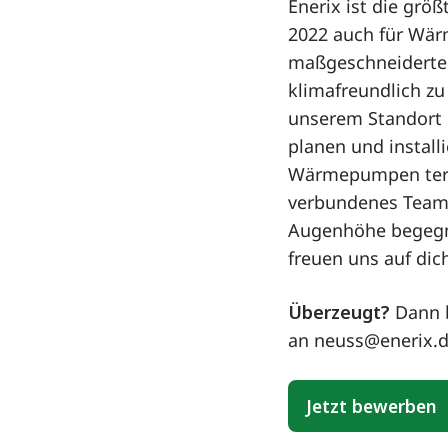
Enerix ist die grö
2022 auch für Wär
maßgeschneiderten
klimafreundlich zu
unserem Standort e
planen und install
Wärmepumpen termi
verbundenes Team,
Augenhöhe begegne
freuen uns auf dic
Überzeugt?
Dann b
an neuss@enerix.