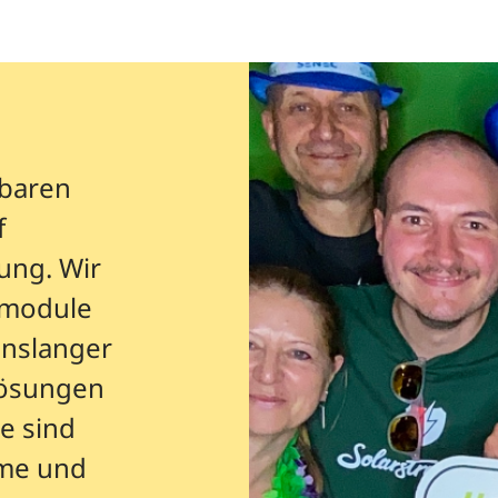
rbaren
f
ung. Wir
kmodule
enslanger
lösungen
e sind
rme und