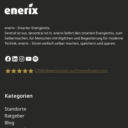
enerix - Smarter Energiemix
Zentral ist out, dezentral ist in. enerix liefert den smarten Energiemix, zum
Selbermachen, für Menschen mit Köpfchen und Begeisterung für moderne
Technik. enerix – Strom einfach selber machen, speichern und sparen.
Facebook
LinkedIn
Instagram
YouTube
Spotify
27906
Bewertungen auf ProvenExpert.com
enerix
Kategorien
Standorte
Ratgeber
Blog