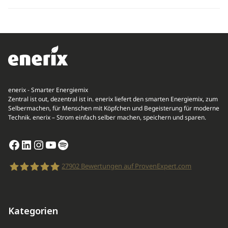
enerix - Smarter Energiemix
Zentral ist out, dezentral ist in. enerix liefert den smarten Energiemix, zum
Selbermachen, für Menschen mit Köpfchen und Begeisterung für moderne
Technik. enerix – Strom einfach selber machen, speichern und sparen.
Facebook
LinkedIn
Instagram
YouTube
Spotify
27902
Bewertungen auf ProvenExpert.com
enerix
Kategorien