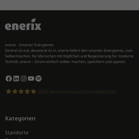
enerix - Smarter Energiemix
Zentral ist out, dezentral ist in. enerix liefert den smarten Energiemix, zum
Selbermachen, für Menschen mit Köpfchen und Begeisterung für moderne
Technik. enerix – Strom einfach selber machen, speichern und sparen.
Facebook
LinkedIn
Instagram
YouTube
Spotify
27902
Bewertungen auf ProvenExpert.com
enerix
Kategorien
Standorte