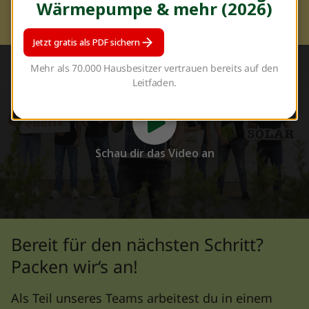
Wärmepumpe & mehr (2026)
Systemen für unsere Kunden.
Jetzt gratis als PDF sichern
Mehr als 70.000 Hausbesitzer vertrauen bereits auf den
Leitfaden.
Schau dir das Video an
Bereit für den nächsten Schritt?
Packen wir‘s an!
Als Teil unseres Teams arbeitest du in einem