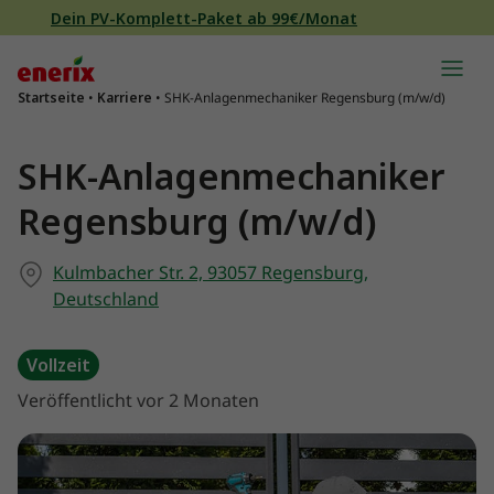
Direkt zum Inhalt wechseln
Dein PV-Komplett-Paket ab 99€/Monat
Hauptnavigation
Startseite
•
Karriere
•
SHK-Anlagenmechaniker Regensburg (m/w/d)
SHK-Anlagenmechaniker
Regensburg (m/w/d)
Kulmbacher Str. 2, 93057 Regensburg,
Deutschland
Vollzeit
Veröffentlicht vor 2 Monaten