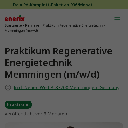
Direkt zum Inhalt wechseln
Dein PV-Komplett-Paket ab 99€/Monat
Hauptnavigation
Startseite
•
Karriere
•
Praktikum Regenerative Energietechnik
Memmingen (m/w/d)
Praktikum Regenerative
Energietechnik
Memmingen (m/w/d)
In d. Neuen Welt 8, 87700 Memmingen, Germany
Praktikum
Veröffentlicht vor 3 Monaten