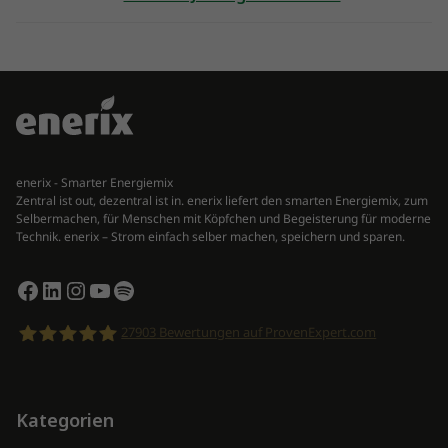
enerix - Smarter Energiemix
Zentral ist out, dezentral ist in. enerix liefert den smarten Energiemix, zum
Selbermachen, für Menschen mit Köpfchen und Begeisterung für moderne
Technik. enerix – Strom einfach selber machen, speichern und sparen.
Facebook
LinkedIn
Instagram
YouTube
Spotify
27903
Bewertungen auf ProvenExpert.com
enerix
Kategorien