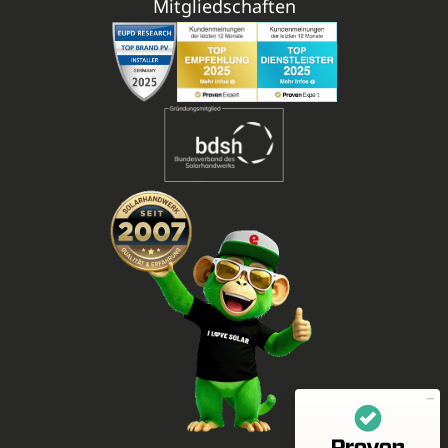
Mitgliedschaften
Mitarbeiterbewertungen zu
(11 Profile)
enerix - Arbeiten in der Photovoltaikbranche
SEHR GUT
100%
Empfehlungen auf
ProvenEmployer.com
4,55 / 5,00