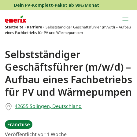
Direkt zum Inhalt wechseln
Dein PV-Komplett-Paket ab 99€/Monat
Hauptnavigation
Startseite
•
Karriere
•
Selbstständiger Geschäftsführer (m/w/d) – Aufbau
eines Fachbetriebs für PV und Wärmepumpen
Selbstständiger
Geschäftsführer (m/w/d) –
Aufbau eines Fachbetriebs
für PV und Wärmepumpen
42655 Solingen, Deutschland
Franchise
Veröffentlicht vor 1 Woche