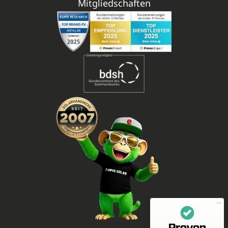
Mitgliedschaften
Mitarbeiterbewertungen zu
(11 Profile)
enerix - Arbeiten in der Photovoltaikbranche
SEHR GUT
100%
Empfehlungen auf
ProvenEmployer.com
4,55 / 5,00