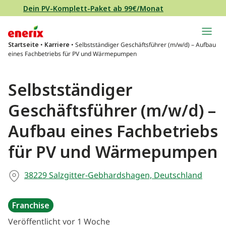
Direkt zum Inhalt wechseln
Dein PV-Komplett-Paket ab 99€/Monat
Hauptnavigation
Startseite
•
Karriere
•
Selbstständiger Geschäftsführer (m/w/d) – Aufbau
eines Fachbetriebs für PV und Wärmepumpen
Selbstständiger
Geschäftsführer (m/w/d) –
Aufbau eines Fachbetriebs
für PV und Wärmepumpen
38229 Salzgitter-Gebhardshagen, Deutschland
Franchise
Veröffentlicht vor 1 Woche