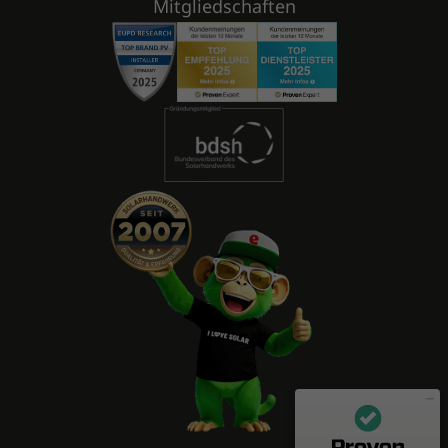
Mitgliedschaften
Mitarbeiterbewertungen zu
(11 Profile)
enerix - Arbeiten in der Photovoltaikbranche
SEHR GUT
100%
Empfehlungen auf
ProvenEmployer.com
4,55 / 5,00