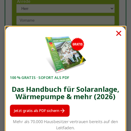
100 % GRATIS · SOFORT ALS PDF
Das Handbuch für Solaranlage,
Wärmepumpe & mehr (2026)
Jetzt gratis als PDF sichern
Sie haben Fragen? Dann senden Sie gerne eine Mail
Mehr als 70.000 Hausbesitzer vertrauen bereits auf den
an
michaela.bertelshofer@enerix.com
Leitfaden.