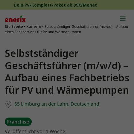
Direkt zum Inhalt wechseln
Dein PV-Komplett-Paket ab 99€/Monat
Hauptnavigation
Startseite
•
Karriere
•
Selbstständiger Geschäftsführer (m/w/d) – Aufbau
eines Fachbetriebs für PV und Wärmepumpen
Selbstständiger
Geschäftsführer (m/w/d) –
Aufbau eines Fachbetriebs
für PV und Wärmepumpen
65 Limburg an der Lahn, Deutschland
Franchise
Veröffentlicht vor 1 Woche