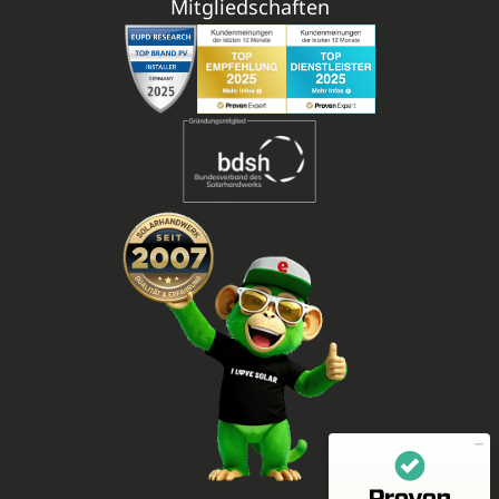
Mitgliedschaften
Mitarbeiterbewertungen zu
(11 Profile)
enerix - Arbeiten in der Photovoltaikbranche
SEHR GUT
100%
Empfehlungen auf
ProvenEmployer.com
4,55 / 5,00