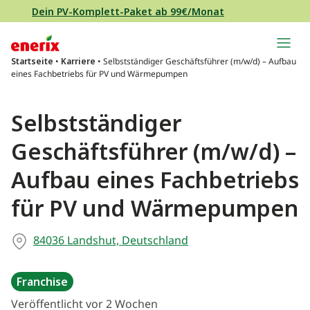
Direkt zum Inhalt wechseln
Dein PV-Komplett-Paket ab 99€/Monat
Hauptnavigation
Startseite
•
Karriere
•
Selbstständiger Geschäftsführer (m/w/d) – Aufbau
eines Fachbetriebs für PV und Wärmepumpen
Selbstständiger
Geschäftsführer (m/w/d) –
Aufbau eines Fachbetriebs
für PV und Wärmepumpen
84036 Landshut, Deutschland
Franchise
Veröffentlicht vor 2 Wochen