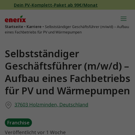
Direkt zum Inhalt wechseln
Dein PV-Komplett-Paket ab 99€/Monat
Hauptnavigation
Startseite
•
Karriere
•
Selbstständiger Geschäftsführer (m/w/d) – Aufbau
eines Fachbetriebs für PV und Wärmepumpen
Selbstständiger
Geschäftsführer (m/w/d) –
Aufbau eines Fachbetriebs
für PV und Wärmepumpen
37603 Holzminden, Deutschland
Franchise
Veröffentlicht vor 1 Woche