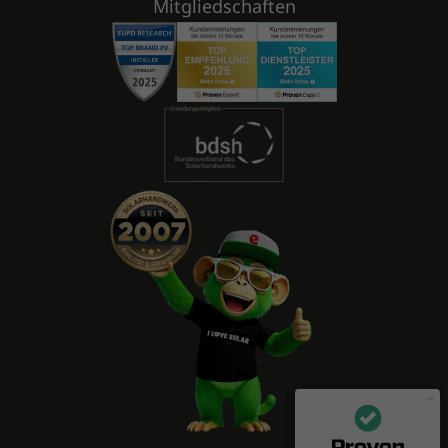
Mitgliedschaften
Mitarbeiterbewertungen zu
(11 Profile)
enerix - Arbeiten in der Photovoltaikbranche
SEHR GUT
100%
Empfehlungen auf
ProvenEmployer.com
4,55 / 5,00