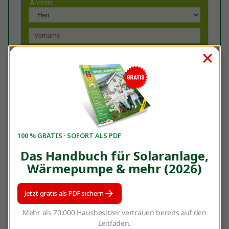
100 % GRATIS · SOFORT ALS PDF
Das Handbuch für Solaranlage,
Wärmepumpe & mehr (2026)
Jetzt gratis als PDF sichern
Sie haben Fragen? Dann senden Sie gerne eine Mail
Mehr als 70.000 Hausbesitzer vertrauen bereits auf den
an
michaela.bertelshofer@enerix.com
Leitfaden.