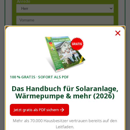
100 % GRATIS · SOFORT ALS PDF
Das Handbuch für Solaranlage,
Wärmepumpe & mehr (2026)
Jetzt gratis als PDF sichern
Sie haben Fragen? Dann senden Sie gerne eine Mail
Mehr als 70.000 Hausbesitzer vertrauen bereits auf den
an
michaela.bertelshofer@enerix.com
Leitfaden.