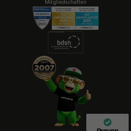
Mitgliedschaften
Mitarbeiterbewertungen zu
(11 Profile)
enerix - Arbeiten in der Photovoltaikbranche
SEHR GUT
100%
Empfehlungen auf
ProvenEmployer.com
4,55 / 5,00