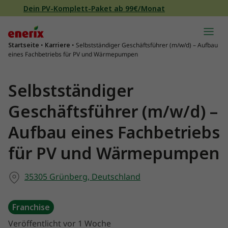
Direkt zum Inhalt wechseln
Dein PV-Komplett-Paket ab 99€/Monat
Hauptnavigation
Startseite
•
Karriere
•
Selbstständiger Geschäftsführer (m/w/d) – Aufbau
eines Fachbetriebs für PV und Wärmepumpen
Selbstständiger
Geschäftsführer (m/w/d) –
Aufbau eines Fachbetriebs
für PV und Wärmepumpen
35305 Grünberg, Deutschland
Franchise
Veröffentlicht vor 1 Woche