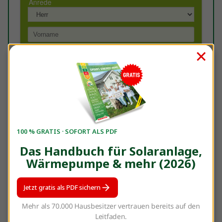
100 % GRATIS · SOFORT ALS PDF
Das Handbuch für Solaranlage,
Wärmepumpe & mehr (2026)
Jetzt gratis als PDF sichern
Sie haben Fragen? Dann senden Sie gerne eine Mail
Mehr als 70.000 Hausbesitzer vertrauen bereits auf den
an
michaela.bertelshofer@enerix.com
Leitfaden.