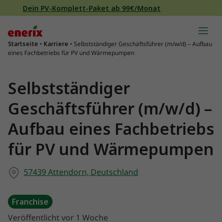
Direkt zum Inhalt wechseln
Dein PV-Komplett-Paket ab 99€/Monat
Hauptnavigation
Startseite
•
Karriere
•
Selbstständiger Geschäftsführer (m/w/d) – Aufbau
eines Fachbetriebs für PV und Wärmepumpen
Selbstständiger
Geschäftsführer (m/w/d) –
Aufbau eines Fachbetriebs
für PV und Wärmepumpen
57439 Attendorn, Deutschland
Franchise
Veröffentlicht vor 1 Woche