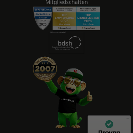
Mitgliedschaften
Mitarbeiterbewertungen zu
(11 Profile)
enerix - Arbeiten in der Photovoltaikbranche
SEHR GUT
100%
Empfehlungen auf
ProvenEmployer.com
4,55 / 5,00